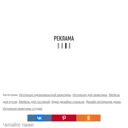
Категории:
Интерьер однокомнатной квартиры
,
Интерьер для квартиры
,
Мебель
для кухни
,
Мебель для гостиной
,
Идеи дизайна спальни
,
Дизайн интерьера дома
,
Интерьер квартиры студии
Читайте также