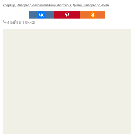
квартир
,
Интерьер однокомнатной квартиры
,
Дизайн интерьера дома
Читайте также
Перец декоративный. Декоративный перец
относительно неприхотлив.