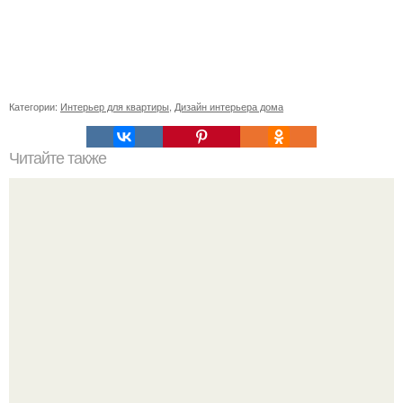
Категории:
Интерьер для квартиры
,
Дизайн интерьера дома
Читайте также
Резьба по дереву в стиле барокко. Резьба по дереву:
стилистические направления и характерные узоры.