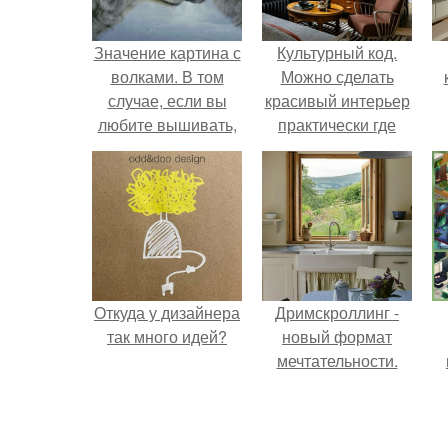
Значение картина с
Культурный код.
волками. В том
Можно сделать
случае, если вы
красивый интерьер
любите вышивать,
практически где
то наверняка
угодно.
задумывались о
том, что означает та
или иная вышитая
вами картина.
Откуда у дизайнера
Дримскроллинг -
так много идей?
новый формат
мечтательности.