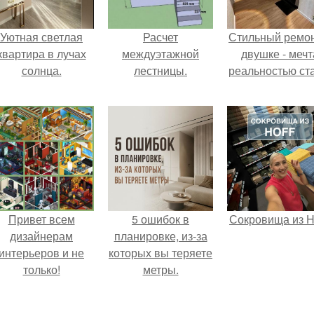
Уютная светлая
Расчет
Стильный ремон
квартира в лучах
междуэтажной
двушке - мечт
солнца.
лестницы.
реальностью ста
Привет всем
5 ошибок в
Сокровища из Ho
дизайнерам
планировке, из-за
интерьеров и не
которых вы теряете
только!
метры.