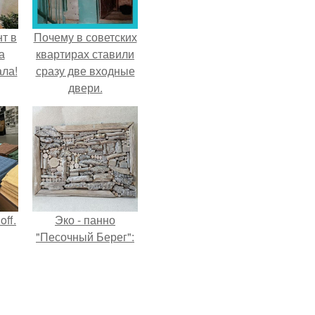
т в
Почему в советских
а
квартирах ставили
ла!
сразу две входные
двери.
ff.
Эко - панно
"Песочный Берег":