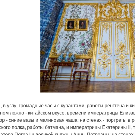
, в углу, громадные часы с курантами, работы рентгена и ки
ном ложно - китайском вкусе, времени императрицы Елизав
р - синие вазы и малиновая чаша; на стенах - портреты в р
ского полка, работы батмана, и императрицы Екатерины II, т
атора Петра I и великой княжны Анны Петровны; на стенах,