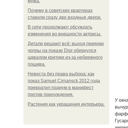
мужа.
Почему в советских квартирах
ставили сразу две входные двери.
В сети продолжают обсуждать
изменения во внешности актрисы.
Детали решают всё: выход приянки
чопры на показе Dior обернулся
шквалом критики из-за небрежного
пошива.
Невеста без права выбора: как
показ Samuel Cirnansck 2012 года
превратил подиум в манифест
против принуждения.
У окна
Растения как украшения интерьера.
вычур
фарфо
Гусар
импер