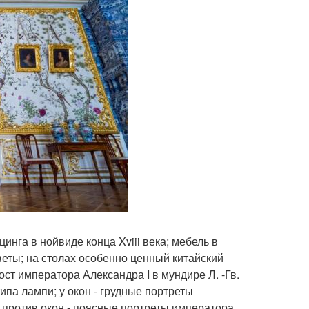
цинга в нойвиде конца Xviii века; мебель в
еты; на столах особенно ценный китайский
ост императора Александра I в мундире Л. -Гв.
ипа лампи; у окон - грудные портреты
 против окон - поясные портреты императора