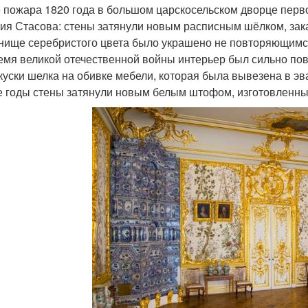
 пожара 1820 года в большом царскосельском дворце перво
ия Стасова: стены затянули новым расписным шёлком, зак
нище серебристого цвета было украшено не повторяющимся
емя великой отечественной войны интерьер был сильно пов
куски шелка на обивке мебели, которая была вывезена в э
е годы стены затянули новым белым штофом, изготовленны