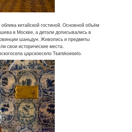
 облика китайской гостиной. Основной объём
ева в Москве, а детали дописывались в
провинции шаньдун. Живопись и предметы
яли свои исторические места.
скогосела царскоесело Tsarskoeselo.