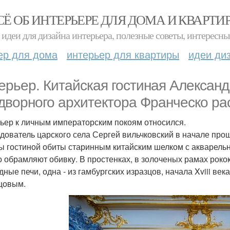
СЁ ОБ ИНТЕРЬЕРЕ ДЛЯ ДОМА И КВАРТИ
идеи для дизайна интерьера, полезные советы, интересны
ер для дома
интерьер для квартиры
идеи ди
ерьер. Китайская гостиная Александр
дворного архитектора Франческо рас
ьер к личным императорским покоям относился.
дователь царского села Сергей вильчковский в начале прош
ы гостиной обиты старинным китайским шелком с акварельн
о обрамляют обивку. В простенках, в золоченых рамах рокок
дные печи, одна - из гамбургских изразцов, начала Xviii век
цовым.