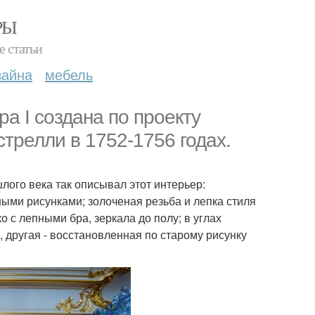
РЫ
е статьи
зайна
мебель
а I создана по проекту
трелли в 1752-1756 годах.
лого века так описывал этот интерьер:
ыми рисунками; золоченая резьба и лепка стиля
о с лепными бра, зеркала до полу; в углах
а, другая - восстановленная по старому рисунку