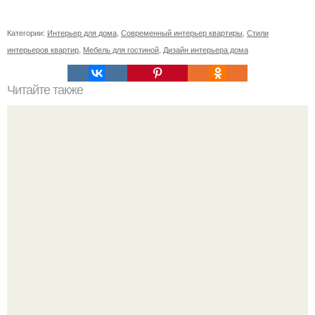
Категории:
Интерьер для дома
,
Современный интерьер квартиры
,
Стили
интерьеров квартир
,
Мебель для гостиной
,
Дизайн интерьера дома
Читайте также
Как правильно обрезать герань, чтобы она пышно цвела.