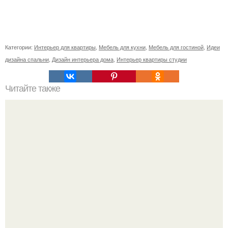
Категории:
Интерьер для квартиры
,
Мебель для кухни
,
Мебель для гостиной
,
Идеи
дизайна спальни
,
Дизайн интерьера дома
,
Интерьер квартиры студии
Читайте также
Сколько сохнут обои на флизелиновой основе после
поклейки. Когда высохнет клей?