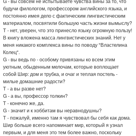
G - вы совсем не испытываете чувства вины за то, что
будучи филологом, профессором английского языка, и
постоянно имея дело с фактическим лингвистическим
материалом, посвятили большую часть жизни вымыслу?
T - нет, уверен, что это принесло языку огромную пользу!
В книгу вложена масса лингвистических знаний. Нет у
меня никакого комплекса вины по поводу "Властелина
Колец".
G - вы ведь по - особому привязаны ко всем этим
уютным, обыденным мелочам, которые воплощает
собой Шир: дом и трубка, и очаг и теплая постель -
милые домашние радости?
T - а вы разве нет?
G - а вы, профессор толкин?
T - конечно же, да.
G - значит и к хоббитам вы неравнодушны?
T - пожалуй, именно там я чувствовал бы себя как дома.
Шир больше всего напоминает мир, который я узнал
первым, и для меня это тем более важно, поскольку