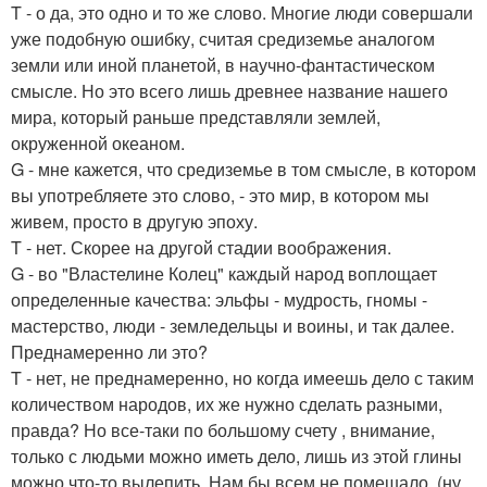
T - о да, это одно и то же слово. Многие люди совершали
уже подобную ошибку, считая средиземье аналогом
земли или иной планетой, в научно-фантастическом
смысле. Но это всего лишь древнее название нашего
мира, который раньше представляли землей,
окруженной океаном.
G - мне кажется, что средиземье в том смысле, в котором
вы употребляете это слово, - это мир, в котором мы
живем, просто в другую эпоху.
T - нет. Скорее на другой стадии воображения.
G - во "Властелине Колец" каждый народ воплощает
определенные качества: эльфы - мудрость, гномы -
мастерство, люди - земледельцы и воины, и так далее.
Преднамеренно ли это?
T - нет, не преднамеренно, но когда имеешь дело с таким
количеством народов, их же нужно сделать разными,
правда? Но все-таки по большому счету , внимание,
только с людьми можно иметь дело, лишь из этой глины
можно что-то вылепить. Нам бы всем не помешало, (ну,