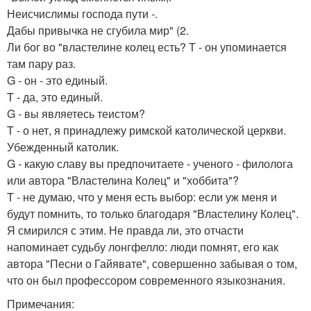
Неисчислимы господа пути -.
Дабы привычка не сгубила мир" (2.
Ли бог во "властелине колец есть? T - он упоминается
там пару раз.
G - он - это единый.
T - да, это единый.
G - вы являетесь теистом?
T - о нет, я принадлежу римской католической церкви.
Убежденный католик.
G - какую славу вы предпочитаете - ученого - филолога
или автора "Властелина Колец" и "хоббита"?
T - не думаю, что у меня есть выбор: если уж меня и
будут помнить, то только благодаря "Властелину Колец".
Я смирился с этим. Не правда ли, это отчасти
напоминает судьбу лонгфелло: люди помнят, его как
автора "Песни о Гайявате", совершенно забывая о том,
что он был профессором современного языкознания.
Примечания: