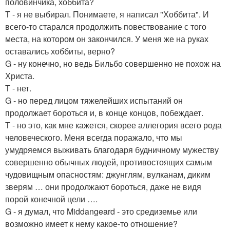
половинчика, хоббита?
T - я не выбирал. Понимаете, я написал "Хоббита". И
всего-то старался продолжить повествование с того
места, на котором он закончился. У меня же на руках
оставались хоббиты, верно?
G - ну конечно, но ведь Бильбо совершенно не похож на
Христа.
T - нет.
G - но перед лицом тяжелейших испытаний он
продолжает бороться и, в конце концов, побеждает.
T - но это, как мне кажется, скорее аллегория всего рода
человеческого. Меня всегда поражало, что мы
умудряемся выживать благодаря будничному мужеству
совершенно обычных людей, противостоящих самым
чудовищным опасностям: джунглям, вулканам, диким
зверям … они продолжают бороться, даже не видя
порой конечной цели ….
G - я думал, что Middangeard - это средиземье или
возможно имеет к нему какое-то отношение?