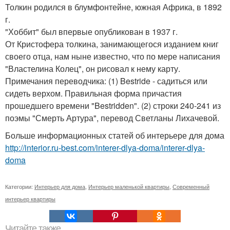
Толкин родился в блумфонтейне, южная Африка, в 1892
г.
"Хоббит" был впервые опубликован в 1937 г.
От Кристофера толкина, занимающегося изданием книг
своего отца, нам ныне известно, что по мере написания
"Властелина Колец", он рисовал к нему карту.
Примечания переводчика: (1) Bestride - садиться или
сидеть верхом. Правильная форма причастия
прошедшего времени "Bestridden". (2) строки 240-241 из
поэмы "Смерть Артура", перевод Светланы Лихачевой.
Больше информационных статей об интерьере для дома
http://interior.ru-best.com/interer-dlya-doma/interer-dlya-
doma
Категории:
Интерьер для дома
,
Интерьер маленькой квартиры
,
Современный
интерьер квартиры
Читайте также