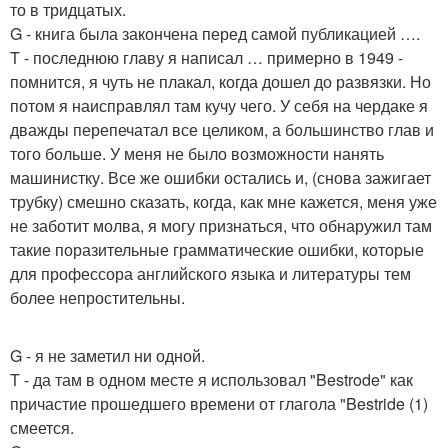
то в тридцатых.
G - книга была закончена перед самой публикацией ….
T - последнюю главу я написал … примерно в 1949 -
помнится, я чуть не плакал, когда дошел до развязки. Но
потом я наисправлял там кучу чего. У себя на чердаке я
дважды перепечатал все целиком, а большинство глав и
того больше. У меня не было возможности нанять
машинистку. Все же ошибки остались и, (снова зажигает
трубку) смешно сказать, когда, как мне кажется, меня уже
не заботит молва, я могу признаться, что обнаружил там
такие поразительные грамматические ошибки, которые
для профессора английского языка и литературы тем
более непростительны.
G - я не заметил ни одной.
T - да там в одном месте я использовал "Bestrode" как
причастие прошедшего времени от глагола "Bestride (1)
смеется.