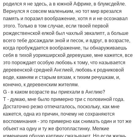
родился я не здесь, а в южной Африке, в блумсдейле.
Вернулся я совсем маленьким, но тот мир врезался
память и поразил воображение, хотя я и не осознавал
этого. Только в том случае, если твоей первой
рождественской елкой был чахлый эвкалипт, а больше
всего тебе досаждали зной и песок, и вдруг, в возрасте,
когда пробуждается воображение, ты обнаруживаешь
себя в тихой уорикширской деревушке, мне кажется, все
это порождает особую любовь к тому, что называется
деревенской средней Англией, любовь к родниковой
воде, камням и старым вязам, к тихим речушкам, и,
конечно, к деревенским жителям.
G - в каком возрасте вы приехали в Англию?
T - думаю, мне было примерно три с половиной года.
Достаточно резко отпечаталось, поскольку, как мне
кажется, одна из причин, почему не сохраняются
воспоминания - это примерно как снимать один и тот же
объект на одну и ту же фотопластинку. Мелкие
изменения общую картину смазывают. Но если жизнь