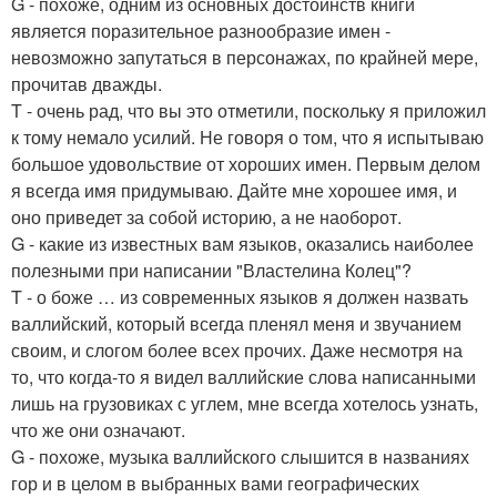
G - похоже, одним из основных достоинств книги
является поразительное разнообразие имен -
невозможно запутаться в персонажах, по крайней мере,
прочитав дважды.
T - очень рад, что вы это отметили, поскольку я приложил
к тому немало усилий. Не говоря о том, что я испытываю
большое удовольствие от хороших имен. Первым делом
я всегда имя придумываю. Дайте мне хорошее имя, и
оно приведет за собой историю, а не наоборот.
G - какие из известных вам языков, оказались наиболее
полезными при написании "Властелина Колец"?
T - о боже … из современных языков я должен назвать
валлийский, который всегда пленял меня и звучанием
своим, и слогом более всех прочих. Даже несмотря на
то, что когда-то я видел валлийские слова написанными
лишь на грузовиках с углем, мне всегда хотелось узнать,
что же они означают.
G - похоже, музыка валлийского слышится в названиях
гор и в целом в выбранных вами географических