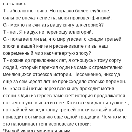
названиях.
T - абсолютно точно. Но гораздо более глубокое,
сильное впечатление на меня произвел финский.
G - можно ли считать вашу книгу аллегорией?
T - нет. Я на дух не переношу аллегорий.
G - полагаете ли вы, что мир угасает с концом третьей
эпохи в вашей книге и расцениваете ли вы наш
современный мир как четвертую эпоху?
T - дожив до преклонных лет, я отношусь к тому сорту
людей, который пережил один из самых стремительно
меняющихся отрезков истории. Несомненно, никогда
еще за семьдесят лет не происходило столько перемен.
G - красной нитью через всю книгу проходит мотив
осени. Один из героев замечает: история продолжается,
но сам он уже выпал из нее. Хотя все увядает и тускнеет,
по крайней мере, к концу третьей эпохи каждый выбор
приводит к отмиранию еще одной традиции. Чем-то мне
это напоминает теннисоновские строки:
"Былой уклад сменяется иным;.