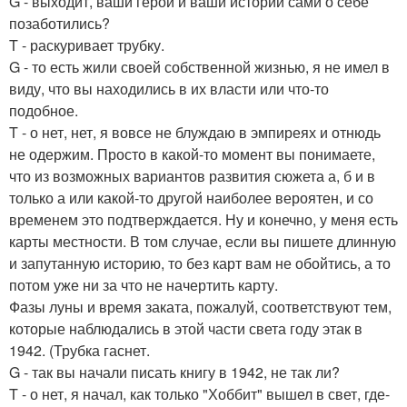
G - выходит, ваши герои и ваши истории сами о себе
позаботились?
T - раскуривает трубку.
G - то есть жили своей собственной жизнью, я не имел в
виду, что вы находились в их власти или что-то
подобное.
T - о нет, нет, я вовсе не блуждаю в эмпиреях и отнюдь
не одержим. Просто в какой-то момент вы понимаете,
что из возможных вариантов развития сюжета а, б и в
только а или какой-то другой наиболее вероятен, и со
временем это подтверждается. Ну и конечно, у меня есть
карты местности. В том случае, если вы пишете длинную
и запутанную историю, то без карт вам не обойтись, а то
потом уже ни за что не начертить карту.
Фазы луны и время заката, пожалуй, соответствуют тем,
которые наблюдались в этой части света году этак в
1942. (Трубка гаснет.
G - так вы начали писать книгу в 1942, не так ли?
T - о нет, я начал, как только "Хоббит" вышел в свет, где-