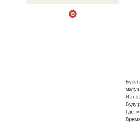
Букет
матуш
Из но
Буду р
Где: 
Время: