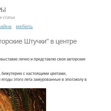
РЫ
е статьи
зайна
мебель
вторские Штучки" в центре
а выставке лично и представлю свои авторские
и, бижутерию с настоящими цветами,
 ягоды этого лета замурованные в эпо/смолу в