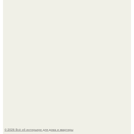
Это жилой комплекс в Париже, в пригороде нуази - ле -
гран.
Стало интересно поучаствовать в этом флешмобе -
Artvsartist, хоть он не совсем про рукоделие, а больше
про живопись, рисунок.
© 2026 Всё об интерьере для дома и квартиры