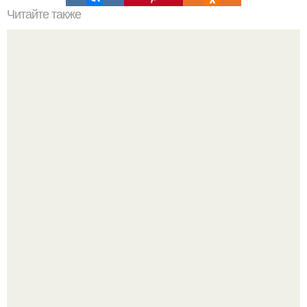
Читайте также
Советские мебельные стенки названия. Вещи века:
советские стенки 80-х.
5 ошибок в планировке, из-за которых вы теряете метры.