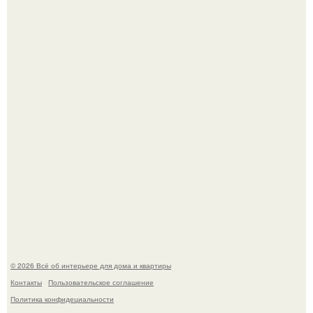
Готовясь к поездке, мы листали путеводители по городу
и наткнулись на фотографию белого дворца.
Квартира дипломата. Дизайнер Татьяна Сорокина -
Ильина создала классический интерьер для возрастной
пары в квартире площадью 82, 5 кв.
© 2026 Всё об интерьере для дома и квартиры
Контакты
Пользовательское соглашение
Политика конфидециальности