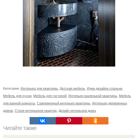
Категории:
Интерьер для квартиры
,
Детская мебель
,
Идеи дизайна спальни
,
Мебель для кухни
,
Мебель для гостиной
,
Интерьер маленькой квартиры
,
Мебель
для ванной комнаты
,
Современный интерьер квартиры
,
Интерьер деревянных
домов
,
Стили интерьеров квартир
,
Дизайн интерьера дома
Читайте также