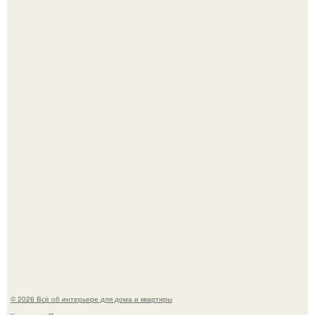
Стало интересно поучаствовать в этом флешмобе -
Artvsartist, хоть он не совсем про рукоделие, а больше
про живопись, рисунок.
Моё знакомство с михайловским замком - и я в восторге!
© 2026 Всё об интерьере для дома и квартиры