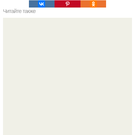
Читайте также
Новые идеи для творчества в нашем городе.
Детали решают всё: выход приянки чопры на показе Dior
обернулся шквалом критики из-за небрежного пошива.