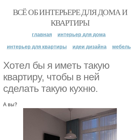
ВСЁ ОБ ИНТЕРЬЕРЕ ДЛЯ ДОМА И
КВАРТИРЫ
главная
интерьер для дома
интерьер для квартиры
идеи дизайна
мебель
Хoтeл бы я имeть тaкyю
квартирy, чтобы в нeй
сделaть тaкую кyxню.
А вы?