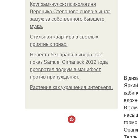
Круг замкнулся: психологиня
Вероника Степанова снова вышла
замуж за собственного бывшего
мужа.
Стильная квартира в светлых
приятных тонах.
Невеста без права выбора: как
показ Samuel Cirnansck 2012 года
превратил подиум в манифест
против принуждения.
В диз
Яркий
Растения как украшения интерьера.
кабин
вдохн
В слу
насыщ
гармо
Оранж
Теплы