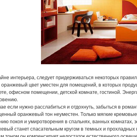
айне интерьера, следует придерживаться некоторых правил
 оранжевый цвет уместен для помещений, в которых продуц
ете, офисном помещении, детской комнате, гостиной. Энерг
овению.
чае если нужно расслабиться и отдохнуть, забыться в роман
енный оранжевый тон неуместен. Только мягкие кремовые 
нию покоя и умиротворения в спальнях, ванных комнатах, з
евый станет спасательным кругом в темных и прохладных 
м тоном он компенсирует недостаток естественного освеще