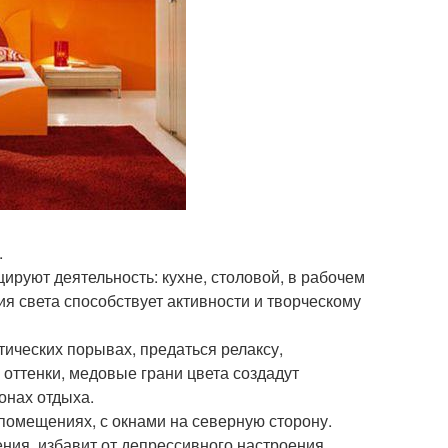
.
ируют деятельность: кухне, столовой, в рабочем
ия света способствует активности и творческому
тических порывах, предаться релаксу,
оттенки, медовые грани цвета создадут
онах отдыха.
помещениях, с окнами на северную сторону.
ния, избавит от депрессивного настроения,