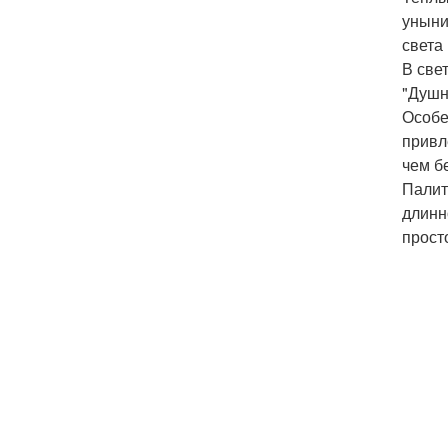
уныни
света
В све
"Душн
Особе
привл
чем б
Палит
длинн
прост