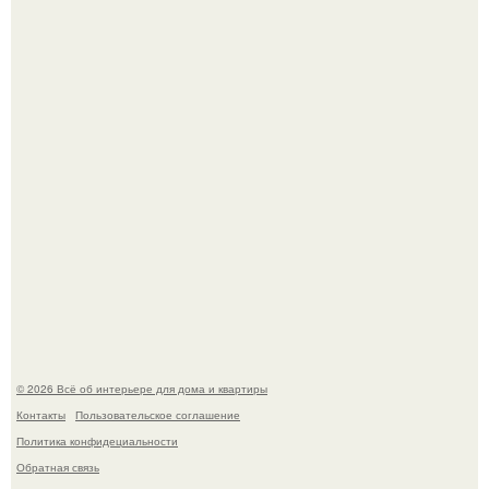
Готовясь к поездке, мы листали путеводители по городу
и наткнулись на фотографию белого дворца.
Моё знакомство с михайловским замком - и я в восторге!
© 2026 Всё об интерьере для дома и квартиры
Контакты
Пользовательское соглашение
Политика конфидециальности
Обратная связь