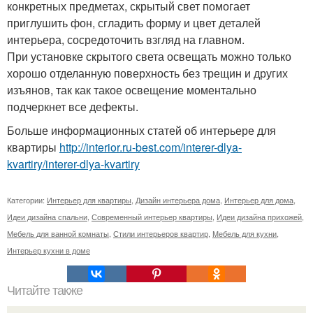
конкретных предметах, скрытый свет помогает
приглушить фон, сгладить форму и цвет деталей
интерьера, сосредоточить взгляд на главном.
При установке скрытого света освещать можно только
хорошо отделанную поверхность без трещин и других
изъянов, так как такое освещение моментально
подчеркнет все дефекты.
Больше информационных статей об интерьере для
квартиры
http://interior.ru-best.com/interer-dlya-
kvartiry/interer-dlya-kvartiry
Категории:
Интерьер для квартиры
,
Дизайн интерьера дома
,
Интерьер для дома
,
Идеи дизайна спальни
,
Современный интерьер квартиры
,
Идеи дизайна прихожей
,
Мебель для ванной комнаты
,
Стили интерьеров квартир
,
Мебель для кухни
,
Интерьер кухни в доме
Читайте также