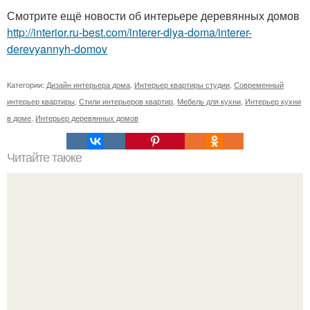
Смотрите ещё новости об интерьере деревянных домов
http://interior.ru-best.com/interer-dlya-doma/interer-
derevyannyh-domov
Категории:
Дизайн интерьера дома
,
Интерьер квартиры студии
,
Современный
интерьер квартиры
,
Стили интерьеров квартир
,
Мебель для кухни
,
Интерьер кухни
в доме
,
Интерьер деревянных домов
Читайте также
Где найти место для книг в маленькой квартире:
интересные идеи по организации пространства?