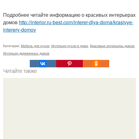
Подробнее читайте информацию о красивых интерьерах
домов
http://interior.ru-best.com/interer-dlya-doma/krasivye-
interery-domov
Категории:
Мебель для кухни
,
Интерьер кухни в доме
,
Красивые интерьеры домов
,
Интерьер деревянных домов
Читайте также
Плитка для печки в доме. Плитка для печи и камина -
какую выбрать и какой лучше обложить печь в доме.