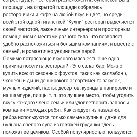
площади . на открытой площади собрались
ресторанчики и кафе на любой вкус и цвет, но среди
всей этой одной гигансткой "Кухни" ресторан выделяется
своей чистотой, лаконичным интерьером и просторным
помещением с местами разного типа, что позволяет
удобно расположиться и большим компаниям, и вместе с
семьей, и романтично уединиться парой.
Помимо потрясающе вкусного мяса есть еще одна
причина посетить ресторан? - Это салат бар. Можно
купить все: от сезонных фруктов, таких как халлабон ),
чхонёян и дыни до широкого ассортимента закусок,
мучных изделий, пасты, десертов, курицы в панировке и
на шампуре, пиццы т. п. это лучшее место, чтобы угодить
вкусу каждого члена семьи или удовлетворить запросы
компании молодых ребят. Как следует из названия,
ребра используются только самые крупные, даже для
бульона соевого супа из говяжей грудинки здесь
положат ее целиком. Особой популярностью пользуются