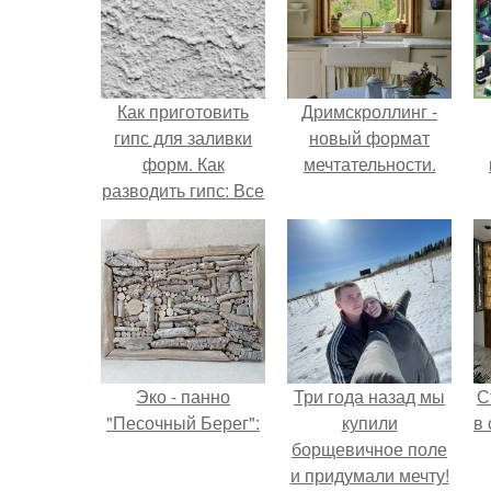
Как приготовить
Дримскроллинг -
гипс для заливки
новый формат
форм. Как
мечтательности.
разводить гипс: Все
о приготовлении
идеального
раствора
Эко - панно
Три года назад мы
С
"Песочный Берег":
купили
в
борщевичное поле
и придумали мечту!