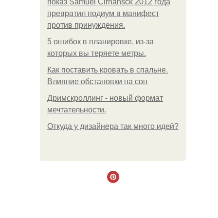
показ Samuel Cirnansck 2012 года
превратил подиум в манифест
против принуждения.
5 ошибок в планировке, из-за
которых вы теряете метры.
Как поставить кровать в спальне.
Влияние обстановки на сон
Дримскроллинг - новый формат
мечтательности.
Откуда у дизайнера так много идей?