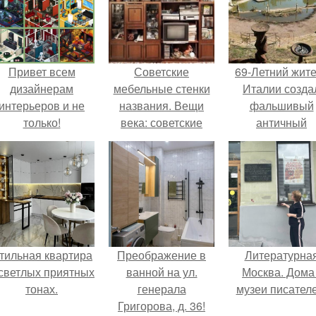
Привет всем
Советские
69-Летний жит
дизайнерам
мебельные стенки
Италии созда
интерьеров и не
названия. Вещи
фальшивый
только!
века: советские
античный
стенки 80-х.
амфитеатр и
долгое врем
успешно выда
его за настоящ
историческо
наследие.
тильная квартира
Преображение в
Литературна
 светлых приятных
ванной на ул.
Москва. Дома 
тонах.
генерала
музеи писателе
Григорова, д. 36!