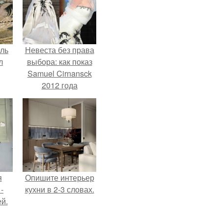
ель
Невеста без права
л
выбора: как показ
Samuel Cirnansck
2012 года
превратил подиум
я
в манифест против
вал
принуждения.
ее
е
я
Опишите интерьер
-
кухни в 2-3 словах.
й.