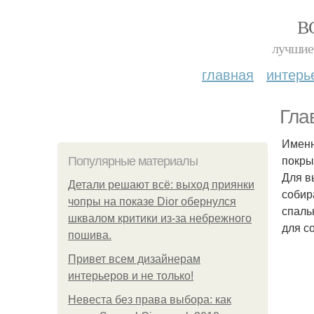
В
лучшие 
главная
интерь
Гла
Именн
покры
Популярные материалы
Для в
Детали решают всё: выход приянки
собир
чопры на показе Dior обернулся
спаль
шквалом критики из-за небрежного
для с
пошива.
Привет всем дизайнерам
интерьеров и не только!
Невеста без права выбора: как