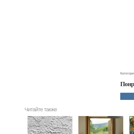
Категори
Понр
Читайте также