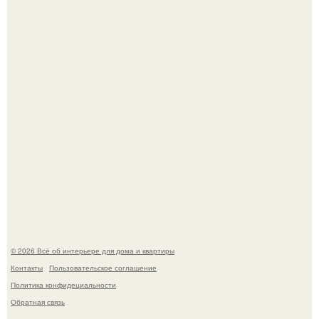
5 ошибок в планировке, из-за которых вы теряете метры.
"Проиллюстрированные Люди": Томас майландер
превратил солнечные ожоги в арт - объект.
© 2026 Всё об интерьере для дома и квартиры
Контакты
Пользовательское соглашение
Политика конфидециальности
Обратная связь