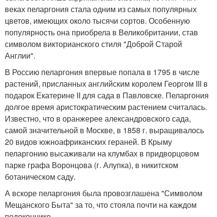
веках пеларгония стала одним из самых популярных
цветов, имеющих около тысячи сортов. Особенную
популярность она приобрела в Великобритании, став
символом викторианского стиля "Доброй Старой
Англии".
В Россию пеларгония впервые попала в 1795 в числе
растений, присланных английским королем Георгом III в
подарок Екатерине II для сада в Павловске. Пеларгония
долгое время аристократическим растением считалась.
Известно, что в оранжерее александровского сада,
самой значительной в Москве, в 1858 г. выращивалось
20 видов южноафриканских гераней. В Крыму
пеларгонию высаживали на клумбах в придворцовом
парке графа Воронцова (г. Алупка), в никитском
ботаническом саду.
А вскоре пеларгония была провозглашена "Символом
Мещанского Быта" за то, что стояла почти на каждом
подоконнике.