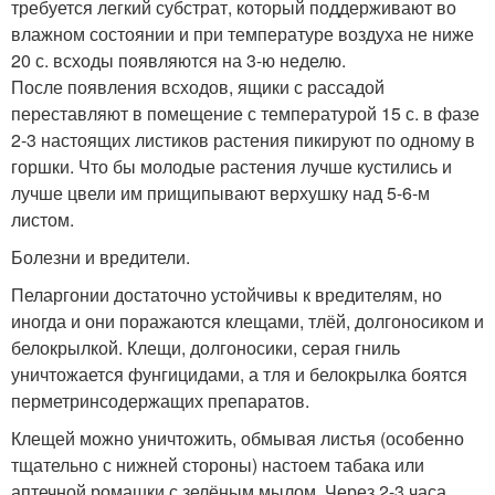
требуется легкий субстрат, который поддерживают во
влажном состоянии и при температуре воздуха не ниже
20 с. всходы появляются на 3-ю неделю.
После появления всходов, ящики с рассадой
переставляют в помещение с температурой 15 с. в фазе
2-3 настоящих листиков растения пикируют по одному в
горшки. Что бы молодые растения лучше кустились и
лучше цвели им прищипывают верхушку над 5-6-м
листом.
Болезни и вредители.
Пеларгонии достаточно устойчивы к вредителям, но
иногда и они поражаются клещами, тлёй, долгоносиком и
белокрылкой. Клещи, долгоносики, серая гниль
уничтожается фунгицидами, а тля и белокрылка боятся
перметринсодержащих препаратов.
Клещей можно уничтожить, обмывая листья (особенно
тщательно с нижней стороны) настоем табака или
аптечной ромашки с зелёным мылом. Через 2-3 часа