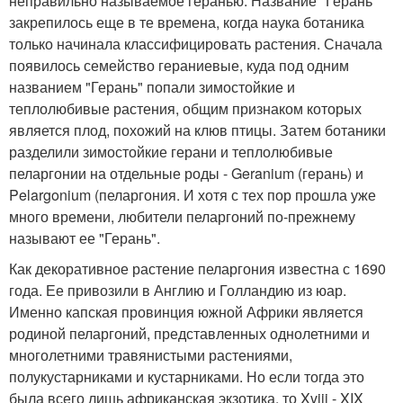
неправильно называемое геранью. Название "Герань"
закрепилось еще в те времена, когда наука ботаника
только начинала классифицировать растения. Сначала
появилось семейство гераниевые, куда под одним
названием "Герань" попали зимостойкие и
теплолюбивые растения, общим признаком которых
является плод, похожий на клюв птицы. Затем ботаники
разделили зимостойкие герани и теплолюбивые
пеларгонии на отдельные роды - Geranium (герань) и
Pelargonium (пеларгония. И хотя с тех пор прошла уже
много времени, любители пеларгоний по-прежнему
называют ее "Герань".
Как декоративное растение пеларгония известна с 1690
года. Ее привозили в Англию и Голландию из юар.
Именно капская провинция южной Африки является
родиной пеларгоний, представленных однолетними и
многолетними травянистыми растениями,
полукустарниками и кустарниками. Но если тогда это
была всего лишь африканская экзотика, то Xviii - XIX