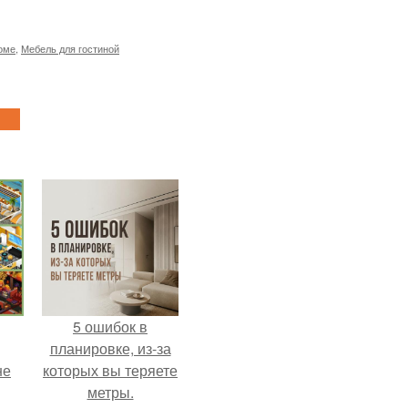
оме
,
Мебель для гостиной
5 ошибок в
планировке, из-за
не
которых вы теряете
метры.