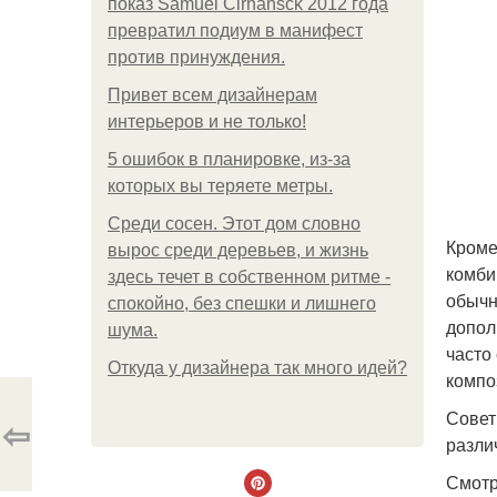
показ Samuel Cirnansck 2012 года
превратил подиум в манифест
против принуждения.
Привет всем дизайнерам
интерьеров и не только!
5 ошибок в планировке, из-за
которых вы теряете метры.
Среди сосен. Этот дом словно
Кроме
вырос среди деревьев, и жизнь
комби
здесь течет в собственном ритме -
обычн
спокойно, без спешки и лишнего
допол
шума.
часто
Откуда у дизайнера так много идей?
компо
Совет
⇦
разли
Смотр