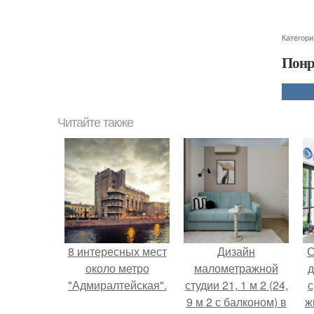
Категори
Понр
Читайте также
8 интересных мест
Дизайн
С
около метро
малометражной
д
"Адмиралтейская".
студии 21, 1 м 2 (24,
с
9 м 2 с балконом) в
ж