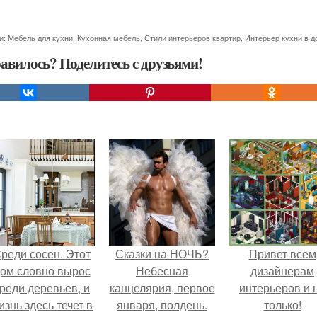
и:
Мебель для кухни
,
Кухонная мебель
,
Стили интерьеров квартир
,
Интерьер кухни в д
авилось? Поделитесь с друзьями!
реди сосен. Этот
Сказки на НОЧЬ?
Привет всем
ом словно вырос
Небесная
дизайнерам
реди деревьев, и
канцелярия, первое
интерьеров и 
изнь здесь течет в
января, полдень.
только!