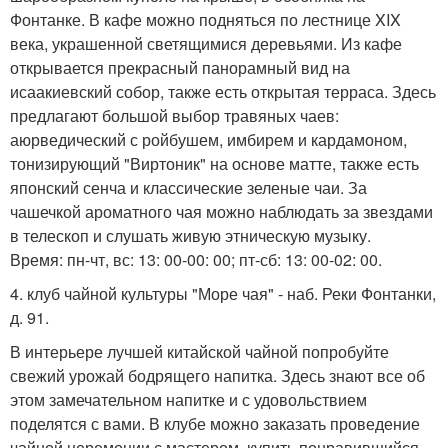
Фонтанке. В кафе можно подняться по лестнице XIX
века, украшенной светящимися деревьями. Из кафе
открывается прекрасный панорамный вид на
исаакиевский собор, также есть открытая терраса. Здесь
предлагают большой выбор травяных чаев:
аюрведический с ройбушем, имбирем и кардамоном,
тонизирующий "Виртоник" на основе матте, также есть
японский сенча и классические зеленые чаи. За
чашечкой ароматного чая можно наблюдать за звездами
в телескоп и слушать живую этническую музыку.
Время: пн-чт, вс: 13: 00-00: 00; пт-сб: 13: 00-02: 00.
4. клуб чайной культуры "Море чая" - наб. Реки Фонтанки,
д. 91.
В интерьере лучшей китайской чайной попробуйте
свежий урожай бодрящего напитка. Здесь знают все об
этом замечательном напитке и с удовольствием
поделятся с вами. В клубе можно заказать проведение
чайной церемонии с мастером, купить понравившийся