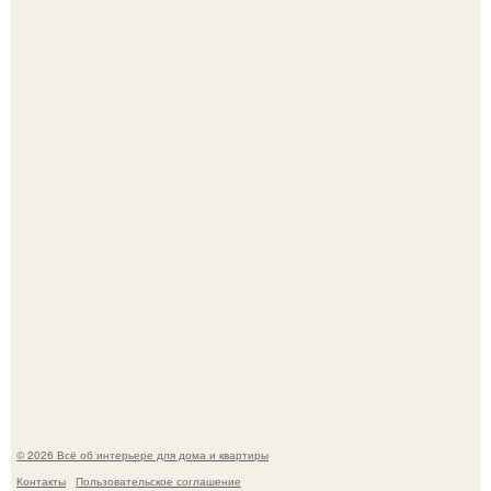
Дримскроллинг - новый формат мечтательности.
5 ошибок в планировке, из-за которых вы теряете метры.
© 2026 Всё об интерьере для дома и квартиры
Контакты
Пользовательское соглашение