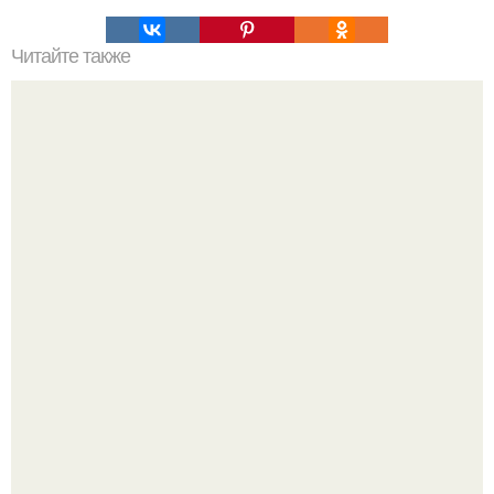
Читайте также
Контрастный дизайн деревянного дома подойдет
любителям неброской, сдержанной, и в то же время
благородной красоты!