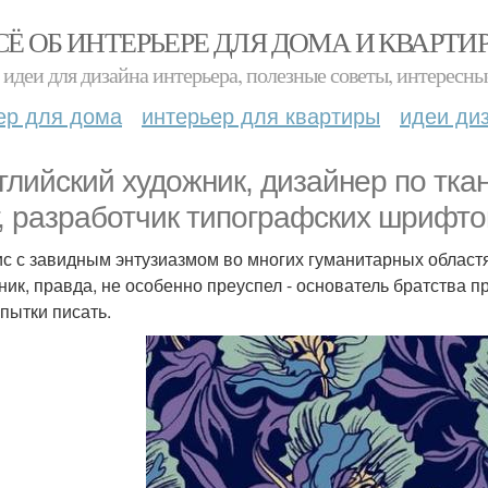
СЁ ОБ ИНТЕРЬЕРЕ ДЛЯ ДОМА И КВАРТИ
идеи для дизайна интерьера, полезные советы, интересны
ер для дома
интерьер для квартиры
идеи ди
нглийский художник, дизайнер по тк
г, разработчик типографских шрифтов
с с завидным энтузиазмом во многих гуманитарных областя
ник, правда, не особенно преуспел - основатель братства 
опытки писать.