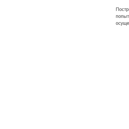
Постр
попыт
осуще