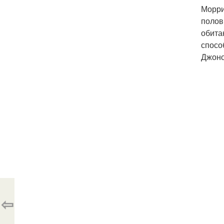
Морри
полов
обита
спосо
Джоно
⇦