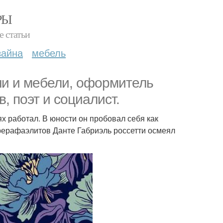
РЫ
е статьи
зайна
мебель
ани и мебели, оформитель
, поэт и социалист.
х работал. В юности он пробовал себя как
прерафаэлитов Данте Габриэль россетти осмеял