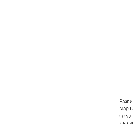
Разви
Марша
средн
квали