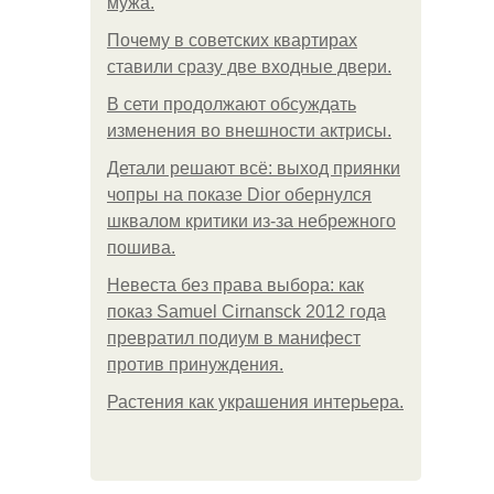
мужа.
Почему в советских квартирах
ставили сразу две входные двери.
В сети продолжают обсуждать
изменения во внешности актрисы.
Детали решают всё: выход приянки
чопры на показе Dior обернулся
шквалом критики из-за небрежного
пошива.
Невеста без права выбора: как
показ Samuel Cirnansck 2012 года
превратил подиум в манифест
против принуждения.
Растения как украшения интерьера.