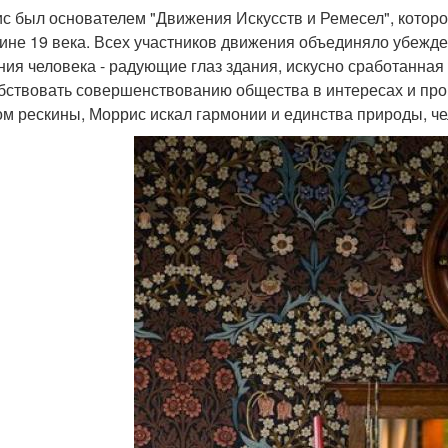
с был основателем "Движения Искусств и Ремесел", которо
ине 19 века. Всех участников движения объединяло убежде
ния человека - радующие глаз здания, искусно сработанная
бствовать совершенствованию общества в интересах и прои
м рескины, Моррис искал гармонии и единства природы, чел