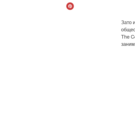
Зато 
общес
The C
заним