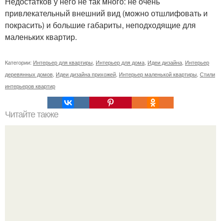
Недостатков у него не так много: не очень
привлекательный внешний вид (можно отшлифовать и
покрасить) и большие габариты, неподходящие для
маленьких квартир.
Категории:
Интерьер для квартиры
,
Интерьер для дома
,
Идеи дизайна
,
Интерьер
деревянных домов
,
Идеи дизайна прихожей
,
Интерьер маленькой квартиры
,
Стили
интерьеров квартир
Читайте также
Плитка для печки в доме. Плитка для печи и камина -
какую выбрать и какой лучше обложить печь в доме.