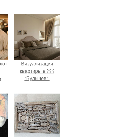
ают
Визуализация
квартиры в ЖК
о
"Булычев".