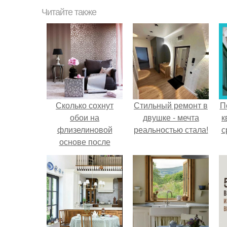
Читайте также
Сколько сохнут
Стильный ремонт в
П
обои на
двушке - мечта
к
флизелиновой
реальностью стала!
с
основе после
поклейки. Когда
высохнет клей?