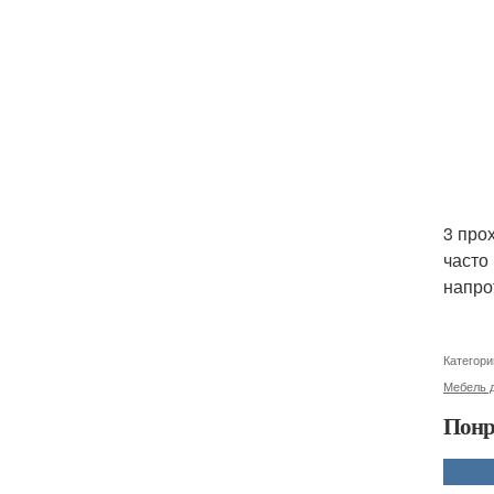
3 про
часто
напро
Категори
Мебель д
Понр