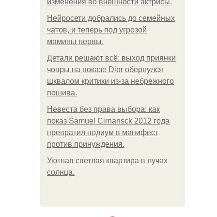
изменения во внешности актрисы.
Нейросети добрались до семейных
чатов, и теперь под угрозой
мамины нервы.
Детали решают всё: выход приянки
чопры на показе Dior обернулся
шквалом критики из-за небрежного
пошива.
Невеста без права выбора: как
показ Samuel Cirnansck 2012 года
превратил подиум в манифест
против принуждения.
Уютная светлая квартира в лучах
солнца.