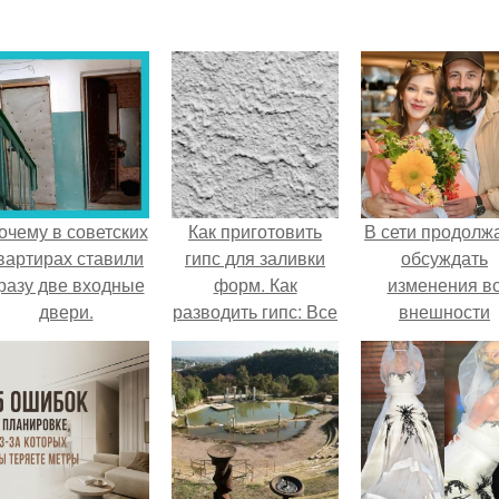
очему в советских
Как приготовить
В сети продолж
вартирах ставили
гипс для заливки
обсуждать
разу две входные
форм. Как
изменения в
двери.
разводить гипс: Все
внешности
о приготовлении
актрисы.
идеального
раствора