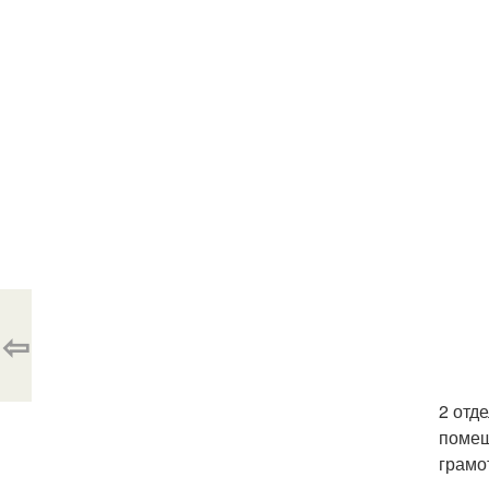
⇦
2 отд
помещ
грамо