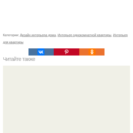
Категории:
Дизайн интерьера дома
,
Интерьер однокомнатной квартиры
,
Интерьер
для квартиры
Читайте также
Сколько сохнут обои на флизелиновой основе после
поклейки. Когда высохнет клей?