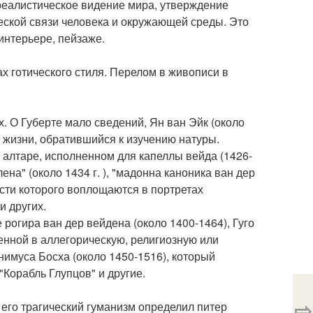
 реалистическое видение мира, утверждение
еской связи человека и окружающей среды. Это
интерьере, пейзаже.
ах готического стиля. Перелом в живописи в
. О Губерте мало сведений, Ян ван Эйк (около
 жизни, обратившийся к изучению натуры.
 алтаре, исполненном для капеллы вейда (1426-
ена" (около 1434 г. ), "мадонна каноника ван дер
ости которого воплощаются в портретах
и других.
рогира ван дер вейдена (около 1400-1464), Гуго
ченной в аллегорическую, религиозную или
имуса Босха (около 1450-1516), который
"Корабль Глупцов" и другие.
⇨
его трагический гуманизм определил питер