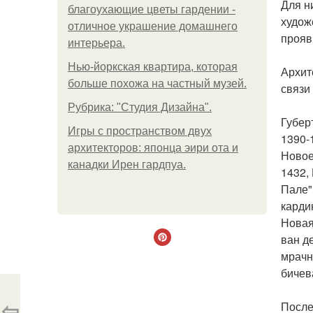
Для н
благоухающие цветы гардении -
худож
отличное украшение домашнего
прояв
интерьера.
Нью-йоркская квартира, которая
Архит
больше похожа на частный музей.
связи
Рубрика: "Студия Дизайна".
Губер
Игры с пространством двух
1390-
архитекторов: японца эири ота и
Новое
канадки Ирен гардпуа.
1432,
Пале"
кардин
Новая
ван д
мрачн
бичев
⇦
После