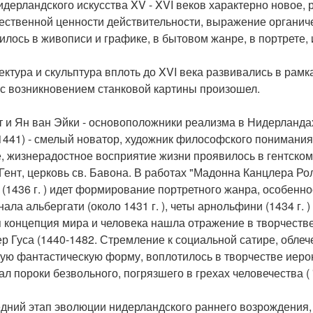
идерландского искусства XV - XVI веков характерно новое,
ественной ценности действительности, выражение органич
илось в живописи и графике, в бытовом жанре, в портрете, 
ектура и скульптура вплоть до XVI века развивались в рамк
 с возникновением станковой картины произошел.
т и Ян ван Эйки - основоположники реализма в Нидерландах
1441) - смелый новатор, художник философского понимания
, жизнерадостное восприятие жизни проявилось в гентском
 Гент, церковь св. Бавона. В работах "Мадонна Канцлера Рол
 (1436 г. ) идет формирование портретного жанра, особенн
ала альбергати (около 1431 г. ), четы арнольфини (1434 г. ) 
 концепция мира и человека нашла отражение в творчестве 
ер Гуса (1440-1482. Стремление к социальной сатире, обле
ую фантастическую форму, воплотилось в творчестве иерон
ал пороки безвольного, погрязшего в грехах человечества ( 
дний этап эволюции нидерландского раннего возрождения, 