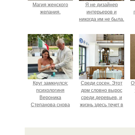
Магия женского
Я не дизайнер
желания.
интерьеров и
никогда им не была.
н
Круг замкнулся:
Среди сосен. Этот
О
психологиня
дом словно вырос
Вероника
среди деревьев, и
Степанова снова
жизнь здесь течет в
вышла замуж за
собственном ритме
собственного
- спокойно, без
бывшего мужа.
спешки и лишнего
шума.