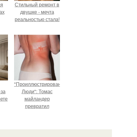
ая
Стильный ремонт в
ах
двушке - мечта
реальностью стала!
"Проиллюстрированные
-за
Люди": Томас
яете
майландер
превратил
солнечные ожоги в
арт - объект.