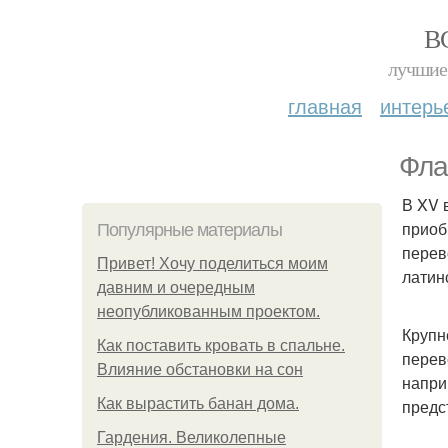
В
лучшие 
главная
интерь
Фла
В XV 
приоб
Популярные материалы
перев
Привет! Хочу поделиться моим
латин
давним и очередным
неопубликованным проектом.
Крупн
Как поставить кровать в спальне.
перев
Влияние обстановки на сон
напри
Как вырастить банан дома.
предс
Гардения. Великолепные