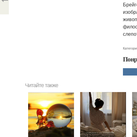
Брейг
изобр
живоп
филос
слепо
Категори
Понр
Читайте также