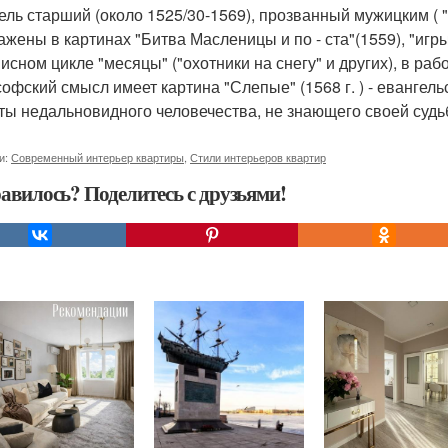
ель старший (около 1525/30-1569), прозванный мужицким (
ажены в картинах "Битва Масленицы и по - ста"(1559), "игры 
исном цикле "месяцы" ("охотники на снегу" и других), в раб
офский смысл имеет картина "Слепые" (1568 г. ) - евангел
ты недальновидного человечества, не знающего своей судь
и:
Современный интерьер квартиры
,
Стили интерьеров квартир
авилось? Поделитесь с друзьями!