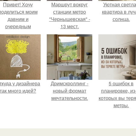
Привет! Хочу
Маршрут вокруг
Уютная светл
поделиться моим
станции метро
квартира в луч
давним и
"Чернышевская" -
солнца.
очередным
13 мест.
еопубликованным
проектом.
ткуда у дизайнера
Дримскроллинг -
5 ошибок в
так много идей?
новый формат
планировке, из
мечтательности.
которых вы тер
метры.