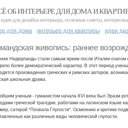
СЁ ОБ ИНТЕРЬЕРЕ ДЛЯ ДОМА И КВАРТИ
идеи для дизайна интерьера, полезные советы, интересны
ер для дома
интерьер для квартиры
идеи ди
мандская живопись: раннее возрож
веке Нидерланды стали самым ярким после Италии очагом е
рело более демократический характер. В этот период учены
одятся произведения греческих и римских авторов, возника
ская школьная драма.
ейшим ученым - гуманистом начала XVI века был Эразм ро
одами греческой трагедии, работами на латинском языке как
мер, сатирой "Похвала Глупости". Осмеянию и критике под
тавленные как различные виды человеческой глупости.