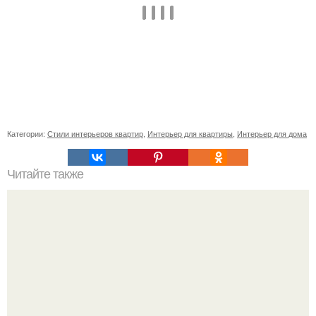
Категории:
Стили интерьеров квартир
,
Интерьер для квартиры
,
Интерьер для дома
Читайте также
Как поставить кровать в спальне. Влияние обстановки на