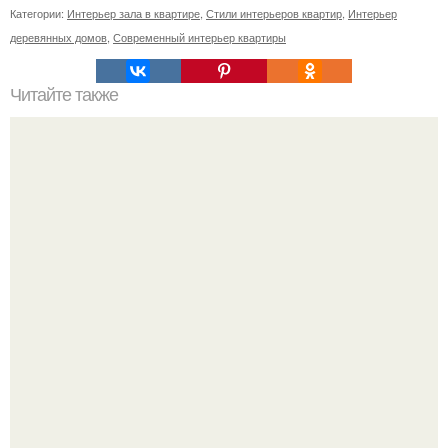
Категории:
Интерьер зала в квартире
,
Стили интерьеров квартир
,
Интерьер
деревянных домов
,
Современный интерьер квартиры
Читайте также
Неправильное размещение картин. 5 ошибок
размещения картин на стенах