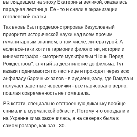
выглядевшем на эпоху Екатерины великой, оказалась
парадная лестница. Её - то и сняли в экранизации
гоголевской сказки.
Так вновь был продемонстрирован безусловный
приоритет исторической науки над всем прочим
гуманитарным знанием, в том числе, литературой. А
если всё-таки хотите гармонии филологии, истории и
кинематографа - смотрите мультфильм "Ночь Перед
Рождеством", снятый за десятилетие до фильма. Тут
казаки поднимаются по лестнице и проходят через всю
анфиладу барочных залов - в аудиенц-залу, где Вакула и
получает заветные черевички - всё нарисовано верно,
пошлая современность не помешала.
PS кстати, специально отстроенную диканьку вообще
снимали в мурманской области. Потому что опоздали и
на Украине зима закончилась, а на северах была в
самом разгаре, как раз - 30.