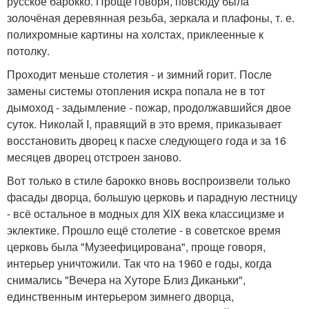
русское барокко. Проще говоря, повсюду была
золочёная деревянная резьба, зеркала и плафоны, т. е.
полихромные картины на холстах, приклеенные к
потолку.
Проходит меньше столетия - и зимний горит. После
замены системы отопления искра попала не в тот
дымоход - задымление - пожар, продолжавшийся двое
суток. Николай I, правящий в это время, приказывает
восстановить дворец к пасхе следующего года и за 16
месяцев дворец отстроен заново.
Вот только в стиле барокко вновь воспроизвели только
фасады дворца, большую церковь и парадную лестницу
- всё остальное в модных для XIX века классицизме и
эклектике. Прошло ещё столетие - в советское время
церковь была "Музеефицирована", проще говоря,
интерьер уничтожили. Так что на 1960 е годы, когда
снимались "Вечера на Хуторе Близ Диканьки",
единственным интерьером зимнего дворца,