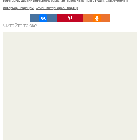
Категории:
Дизайн интерьера дома
,
Интерьер квартиры студии
,
Современный
интерьер квартиры
,
Стили интерьеров квартир
Читайте также
Салон Interpol рад представить коллекцию ламината
Tarkett Gallery в селекции Art.