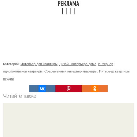
Категории:
Интерьер для квартиры
,
Дизайн интерьера дома
,
Интерьер
однокомнатной квартиры
,
Современный интерьер квартиры
,
Интерьер квартиры
студии
Читайте также