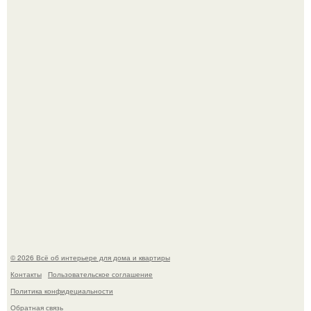
Сокровища из Hoff.
Эко - панно "Песочный Берег":
© 2026 Всё об интерьере для дома и квартиры
Контакты
Пользовательское соглашение
Политика конфидециальности
Обратная связь