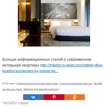
Больше информационных статей о современном
интерьере квартиры
http://interior.ru-best.com/interer-dlya-
kvartiry/sovremennyy-interer-kv...
Категории:
Современный интерьер квартиры
,
Стили интерьеров квартир
,
Дизайн
интерьера дома
,
Мебель для ванной комнаты
Читайте также