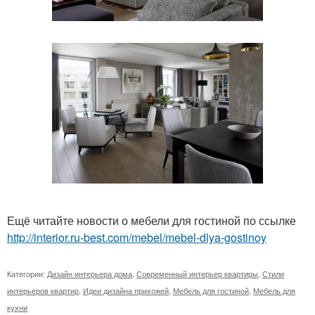
Ещё читайте новости о мебели для гостиной по ссылке
http://interior.ru-best.com/mebel/mebel-dlya-gostinoy
Категории:
Дизайн интерьера дома
,
Современный интерьер квартиры
,
Стили
интерьеров квартир
,
Идеи дизайна прихожей
,
Мебель для гостиной
,
Мебель для
кухни