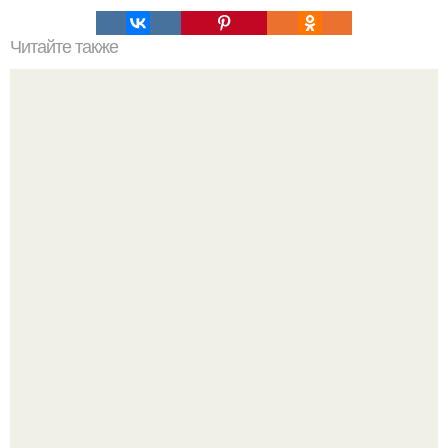
Читайте также
Планы на выходные: 16 самых ярких событий.
Детали решают всё: выход приянки чопры на показе Dior