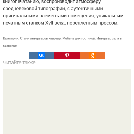
книгопечатанию, воспроизводит атмосферу
средневековой типографии, с аутентичными
оригинальными элементами помещения, уникальным
печатным станком Xvii века, переплетным прессом.
Категории:
Стили интерьеров квартир
,
Мебель для гостиной
,
Интерьер зала в
квартире
Читайте также
Крошечная квартира музыканта: 27 квадратных метров,
где поместились камин, пианино, контрабас и многое
другое.