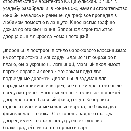
строительством архитектор Ю. цибульский. В 1861 г.
усадьбу разобрали и, в конце 80-х, начали строительство
(оно бы началось и раньше, да граф все пропадал в
любимом поместье в ланцуте. К несчастью граф не
дожил до его окончания. Завершал строительство
дворца сын Альфреда Роман потоцкий.
Дворец был построен в стиле бароккового классицизма:
имеет три этажа и мансарду. Здание "Н"-образное в
плане, окна украшены лепниной, главный вход имеет
портик, справа и слева к его аркам ведут две
подъездные дорожки. Дворец был задуман для
парадных приемов и встреч, все в нем для этого было
предусмотрено - многочисленные гостиные, широкий
двор для карет. Главный фасад от ул. Коперника
отделяют массивные кованые ворота, по бокам два
флигеля для сторожа. Со стороны заднего фасада
дворец имеет террасу, полукруглые ступени с
балюстрадой спускаются прямо в парк.