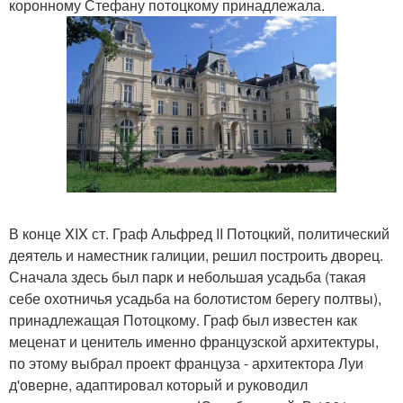
коронному Стефану потоцкому принадлежала.
В конце XIX ст. Граф Альфред II Потоцкий, политический
деятель и наместник галиции, решил построить дворец.
Сначала здесь был парк и небольшая усадьба (такая
себе охотничья усадьба на болотистом берегу полтвы),
принадлежащая Потоцкому. Граф был известен как
меценат и ценитель именно французской архитектуры,
по этому выбрал проект француза - архитектора Луи
д'оверне, адаптировал который и руководил