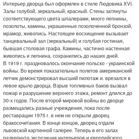
Интерьер дворца был оформлен в стиле Людовика XVI.
Залы голубой, зеркальный, красный. Стены затянуты
соответствующего цвета шпалерами, много лепнины,
позолоты, камины, украшенные позолоченной бронзой,
мрамор, живопись. Настоящее восхищение вызывает
танцевальный зал (зеркальный) и голубая гостиная,
бывшая столовая графа. Камины, частично настенная
живопись и лепнина, сохранились до наших дней.
В 1919 г. праздновалось окончание польско - украинской
войны. Во время показательных полетов американский
летчик демонстрировал высший пилотаж и. врезался в
левое крыло дворца. Взрыв топливных баков вызвал
пожар и разрушение верхнего этажа, ремонт длился до
30-х годов. После второй мировой войны во дворце
размещались разные учреждения, пока после
реставрации 1975 г. в нем не открыли дворец
бракосочетания. В конце концов, дворец отдали
львовской картинной галерее. Теперь в его залах
развернута экспозиция интерьеров и европейского