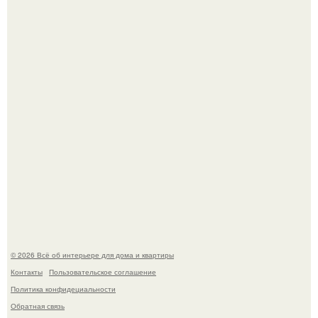
зашла в кафе - бар "слезы березы".
Стало интересно поучаствовать в этом флешмобе -
Artvsartist, хоть он не совсем про рукоделие, а больше
про живопись, рисунок.
© 2026 Всё об интерьере для дома и квартиры
Контакты
Пользовательское соглашение
Политика конфидециальности
Обратная связь