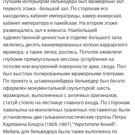
Лучшим интерьером бельведера был мраморный зал
первого этажа - большой зал. По сторонам его
находились кабинет императрицы, камер-юнкерская,
кабинет императора и лакейская. На втором этаже
размещались зал и комната. Наибольшей
художественной ценностью в отделке большого зала
являлись десять каннелированных колонн каррарского
мрамора, а также лепка, роспись. Потолок оживляли
глубокие прямоугольные кессоны (углубления на
потолке или внутренней поверхности арки, свода. Пол
был выстлан полированными мраморными плитками.
По проекту а. штакеншнейдера бельведер был богато
оформлен монументальной скульптурой: шесть
мраморных, выполненных с античных оригиналов,
статуй стояло на лестнице главного входа. По сторонам
павильона на монолитных гранитных постаментах были
установлены две гальванопластические группы Петра
Карловича Клодта (1805-1867) "Укротители Коней".
Мебель для бельведера была также выполнена по