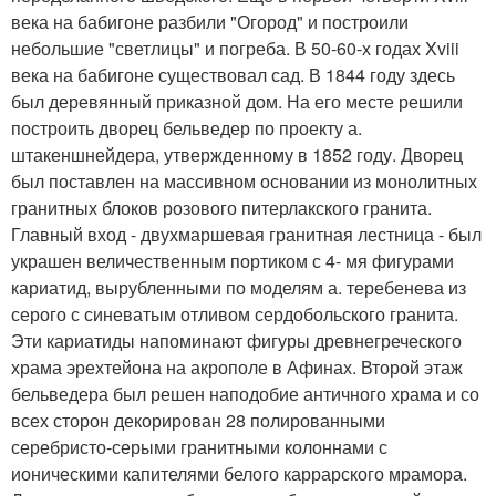
века на бабигоне разбили "Огород" и построили
небольшие "светлицы" и погреба. В 50-60-х годах Xviii
века на бабигоне существовал сад. В 1844 году здесь
был деревянный приказной дом. На его месте решили
построить дворец бельведер по проекту а.
штакеншнейдера, утвержденному в 1852 году. Дворец
был поставлен на массивном основании из монолитных
гранитных блоков розового питерлакского гранита.
Главный вход - двухмаршевая гранитная лестница - был
украшен величественным портиком с 4- мя фигурами
кариатид, вырубленными по моделям а. теребенева из
серого с синеватым отливом сердобольского гранита.
Эти кариатиды напоминают фигуры древнегреческого
храма эрехтейона на акрополе в Афинах. Второй этаж
бельведера был решен наподобие античного храма и со
всех сторон декорирован 28 полированными
серебристо-серыми гранитными колоннами с
ионическими капителями белого каррарского мрамора.