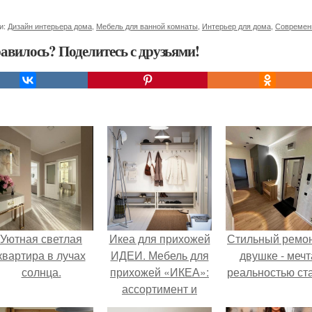
и:
Дизайн интерьера дома
,
Мебель для ванной комнаты
,
Интерьер для дома
,
Современ
авилось? Поделитесь с друзьями!
Уютная светлая
Икеа для прихожей
Стильный ремон
квартира в лучах
ИДЕИ. Мебель для
двушке - мечт
солнца.
прихожей «ИКЕА»:
реальностью ста
ассортимент и
функциональные