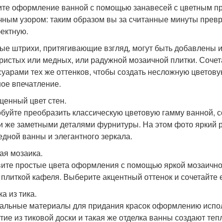
те оформление ванной с помощью занавесей с цветным при
чным узором: таким образом вы за считанные минуты превр
ектную.
ые штрихи, притягивающие взгляд, могут быть добавлены и
ристых или медных, или радужной мозаичной плитки. Сочет
суарами тех же оттенков, чтобы создать несложную цветовую
ое впечатление.
енный цвет стен.
буйте преобразить классическую цветовую гамму ванной, с
и же заметными деталями фурнитуры. На этом фото яркий 
едной ванны и элегантного зеркала.
ая мозаика.
ите простые цвета оформления с помощью яркой мозаичной
 плиткой кафеля. Выберите акцентный оттенок и сочетайте е
а из тика.
альные материалы для придания красок оформлению исполь
тие из тиковой доски и такая же отделка ванны создают теп