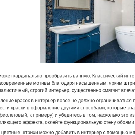
может кардинально преобразить ванную. Классический инт
асовременные мотивы благодаря насыщенным, ярким штрих
алистичный, строгий интерьер, существенно смягчит впеча
ление красок в интерьер вовсе не должно ограничиваться п
ести краски в оформление другими способами, которые знач
(фиолетовый, к примеру) и убедитесь в том, насколько это 
тляющего эффекта, оклейте функциональную стену обоями с
 цветные штрихи можно добавить в интерьер с помощью мяг