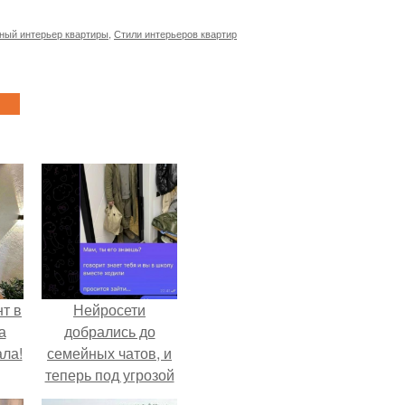
ный интерьер квартиры
,
Стили интерьеров квартир
т в
Нейросети
а
добрались до
ла!
семейных чатов, и
теперь под угрозой
мамины нервы.