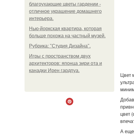
благоухающие цветы гардении -
отличное украшение домашнего
интерьера.
Нью-йоркская квартира, которая
больше похожа на частный музей.
Рубрика: "Студия Дизайна".
Игры с пространством двух
архитекторов: японца эири ота и
канадки Ирен гардпуа.
Цвет 
ультр
миним
Добав
привн
цвет 
впеча
А еще