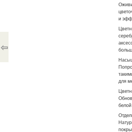
Оживи
цвето
и эфф
Цветн
сереб
аксес
⇦
больш
Насыщ
Попро
таким
для м
Цветн
Обнов
белой
Отделк
Натур
покры