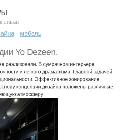
РЫ
е статьи
зайна
мебель
дии Yo Dezeen.
ве реализовали. В сумрачном интерьере
чности и лёгкого драматизма. Главной задачей
кциональности. Эффективное зонирование
 основу концепции дизайна положены различные
абляющую атмосферу