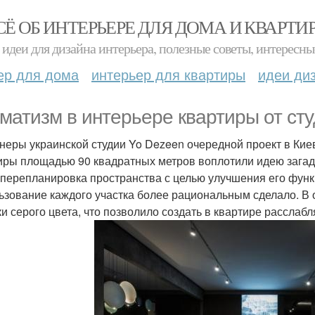
СЁ ОБ ИНТЕРЬЕРЕ ДЛЯ ДОМА И КВАРТИ
идеи для дизайна интерьера, полезные советы, интересны
ер для дома
интерьер для квартиры
идеи ди
матизм в интерьере квартиры от сту
неры украинской студии Yo Dezeen очередной проект в Кие
иры площадью 90 квадратных метров воплотили идею загадо
 перепланировка пространства с целью улучшения его фун
ьзование каждого участка более рациональным сделало. В
ки серого цвета, что позволило создать в квартире рассл