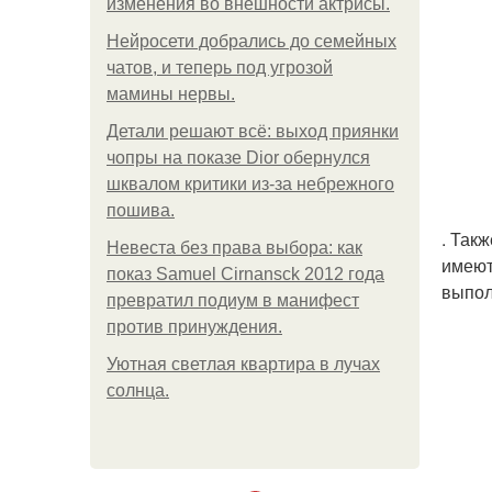
изменения во внешности актрисы.
Нейросети добрались до семейных
чатов, и теперь под угрозой
мамины нервы.
Детали решают всё: выход приянки
чопры на показе Dior обернулся
шквалом критики из-за небрежного
пошива.
. Так
Невеста без права выбора: как
имеют
показ Samuel Cirnansck 2012 года
выпол
превратил подиум в манифест
против принуждения.
Уютная светлая квартира в лучах
солнца.