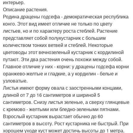
интерьер.
Описание растения.
Родина драцены годсефа - демократическая республика
конго. Этот вид имеет отличие не только по цвету
листьев, но и по характеру роста стеблей. Растение
представляет собой полукустарник с большим
количеством тонких ветвей и стеблей. Некоторые
цветоводы этот вечнозеленый кустарник с кордилиной
путают. Эти два растения очень похожи между собой.
Главное отличие у них - корни: у драцены годсефа корни
оранжево-желтые и гладкие, а у кордилин - белые и
узловатые.
Листья имеют форму овала с заостренными концами,
длиной от 7 до 16 сантиметров и шириной 5
сантиметров. Снизу листья зеленые, а сверху глянцевые
с кремово - желтыми или бледно-зелеными пятнами.
Взрослый кустарник вырастает обычно до 60
сантиметров в высоту. Рост кустарника не быстрый. При
хорошем уходе куст может достичь высоты до 1 метра.