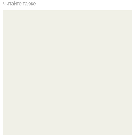
Читайте также
Стрельна: дворец Петра I и константиновский дворец.
Почему в советских квартирах ставили сразу две
входные двери.