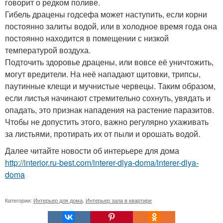
говорит о редком поливе.
Гибель драцены годсефа может наступить, если корни
постоянно залиты водой, или в холодное время года она
постоянно находится в помещении с низкой
температурой воздуха.
Подточить здоровье драцены, или вовсе её уничтожить,
могут вредители. На неё нападают щитовки, трипсы,
паутинные клещи и мучнистые червецы. Таким образом,
если листья начинают стремительно сохнуть, увядать и
опадать, это признак нападения на растение паразитов.
Чтобы не допустить этого, важно регулярно ухаживать
за листьями, протирать их от пыли и орошать водой.
Далее читайте новости об интерьере для дома
http://interior.ru-best.com/interer-dlya-doma/interer-dlya-
doma
Категории:
Интерьер для дома
,
Интерьер зала в квартире