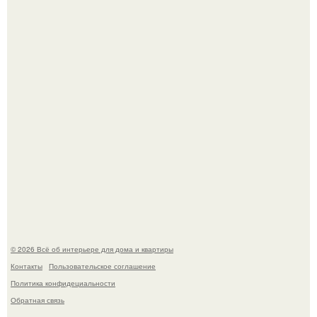
69-Летний житель Италии создал фальшивый античный
амфитеатр и долгое время успешно выдавал его за
настоящее историческое наследие.
Эко - панно "Песочный Берег":
© 2026 Всё об интерьере для дома и квартиры
Контакты
Пользовательское соглашение
Политика конфидециальности
Обратная связь