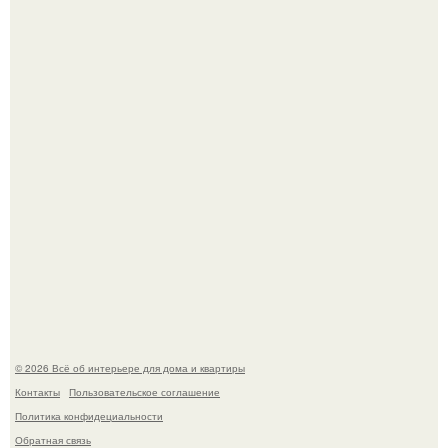
Дримскроллинг - новый формат мечтательности.
5 ошибок в планировке, из-за которых вы теряете метры.
© 2026 Всё об интерьере для дома и квартиры
Контакты
Пользовательское соглашение
Политика конфидециальности
Обратная связь