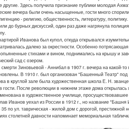
е другие. Здесь получила признание публики молодая Ахма
еские вечера были очень насыщенные, гости много спорили,
лигенцию - религию, общественность, литературу, политику.
или до бурных дискуссий, один раз даже нагрянула полиция
лу.
вартирой Иванова был купол, откуда открывался изумитель
атривалась далеко за окрестности. Особенно потрясающая
, опьяненные стихами и вином, поднимались на крышу и за
ческий сад с озером.
 смерти Зиновьевой - Аннибал в 1907 г. вечера на какой-то
новлены. В 1910 г. был организован "Башенный Театр" под
ва в круглой зале была художественная школа Е. Н. званце
 в гости. После революции в нижнем этаже дома открылась
менована в художественное училище, просуществовавшее в
лав Иванов уехал из России в 1912 г., но название "Башня
 35 по ул. таврическая - жилой дом с дорогой, престижно
иях столетней давности напоминает мемориальная табличк