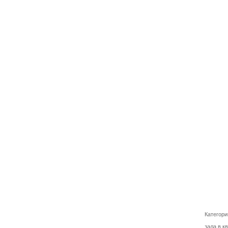
Категори
зала в к