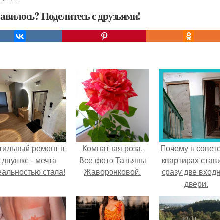
авилось? Поделитесь с друзьями!
тильный ремонт в
Комнатная роза.
Почему в советс
двушке - мечта
Все фото Татьяны
квартирах став
еальностью стала!
Жаворонковой.
сразу две вход
двери.