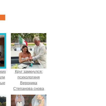
ких
Круг замкнулся:
или
психологиня
ные
Вероника
Степанова снова
вышла замуж за
собственного
бывшего мужа.