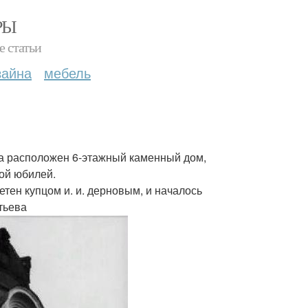
РЫ
е статьи
зайна
мебель
га расположен 6-этажный каменный дом,
ой юбилей.
етен купцом и. и. дерновым, и началось
тьева