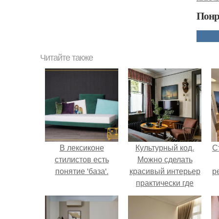
Понр
Читайте также
В лексиконе
Культурный код.
С
стилистов есть
Можно сделать
понятие 'база'.
красивый интерьер
р
практически где
угодно.