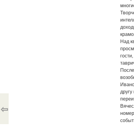
многи
Творч
интел
доход
крамо
Над к
просм
гости
таври
После
возоб
Ивано
другу
переи
⇦
Вячес
номер
событ