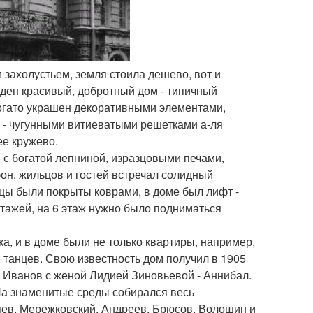
 захолустьем, земля стоила дешево, вот и
еден красивый, добротный дом - типичный
богато украшен декоративными элементами,
 - чугунными витиеватыми решетками а-ля
е кружево.
 с богатой лепниной, изразцовыми печами,
н, жильцов и гостей встречал солидный
цы были покрыты коврами, в доме был лифт -
этажей, на 6 этаж нужно было подниматься
а, и в доме были не только квартиры, например,
танцев. Свою известность дом получил в 1905
в Иванов с женой Лидией Зиновьевой - Аннибал.
На знаменитые среды собирался весь
дяев, Мережковский, Андреев, Брюсов, Волошин и