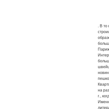
. В т
строи
образ
больш
Париж
Интер
больш
швейц
новин
пешко
Кварт
на ра
г., к
Именн
литер