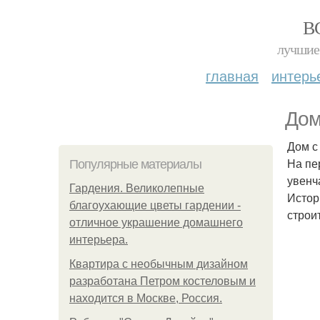
В
лучшие 
главная
интерь
Дом
Дом с
На пе
Популярные материалы
увенч
Гардения. Великолепные
Истор
благоухающие цветы гардении -
строи
отличное украшение домашнего
интерьера.
Квартира с необычным дизайном
разработана Петром костеловым и
находится в Москве, Россия.