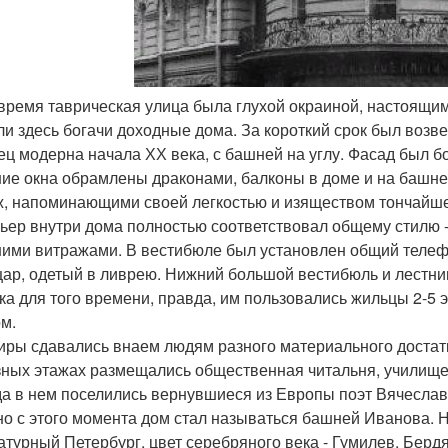
о время таврическая улица была глухой окраиной, настоящим
ли здесь богачи доходные дома. За короткий срок был возв
ец модерна начала ХХ века, с башней на углу. Фасад был 
ие окна обрамлены драконами, балконы в доме и на башне
, напоминающими своей легкостью и изяществом тончайше
ьер внутри дома полностью соответствовал общему стилю -
ими витражами. В вестибюле был установлен общий телефо
ар, одетый в ливрею. Нижний большой вестибюль и лестни
ка для того времени, правда, им пользовались жильцы 2-5 
м.
иры сдавались внаем людям разного материального достатк
зных этажах размещались общественная читальня, училище 
огда в нем поселились вернувшиеся из Европы поэт Вячесла
о с этого момента дом стал называться башней Иванова. 
атурный Петербург, цвет серебряного века - Гумилев, Бер