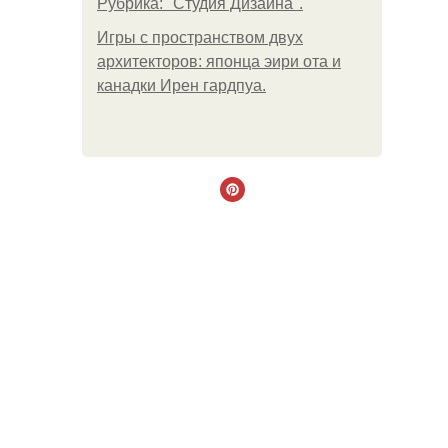
Рубрика: "Студия Дизайна".
Игры с пространством двух
архитекторов: японца эири ота и
канадки Ирен гардпуа.