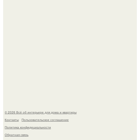
Откуда у дизайнера так много идей?
Дримскроллинг - новый формат мечтательности.
© 2026 Всё об интерьере для дома и квартиры
Контакты
Пользовательское соглашение
Политика конфидециальности
Обратная связь