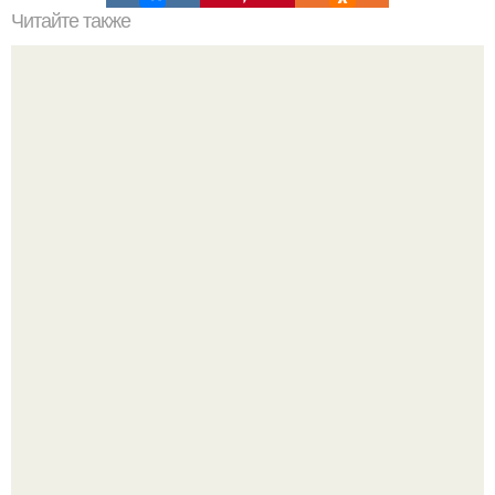
Читайте также
Мини - гид по курорту алачати (Турция?
В июле 1959 года в Москве, в парке "Сокольники",
открылась американская национальная выставка.