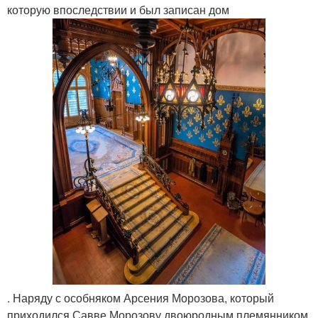
которую впоследствии и был записан дом
. Наряду с особняком Арсения Морозова, который
приходился Савве Морозову двоюродным племянником,