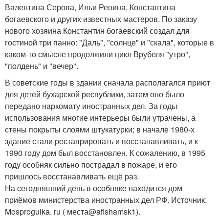
Валентина Серова, Ильи Репина, Константина
богаевского и других известных мастеров. По заказу
нового хозяина Константин богаевский создал для
гостиной три панно: "Даль", "солнце" и "скала", которые в
каком-то смысле продолжили цикл Врубеля "утро",
"полдень" и "вечер".
В советские годы в здании сначала располагался приют
для детей бухарской республики, затем оно было
передано наркомату иностранных дел. За годы
использования многие интерьеры были утрачены, а
стены покрыты слоями штукатурки; в начале 1980-х
здание стали реставрировать и восстанавливать, и к
1990 году дом был восстановлен. К сожалению, в 1995
году особняк сильно пострадал в пожаре, и его
пришлось восстанавливать ещё раз.
На сегодняшний день в особняке находится дом
приёмов министерства иностранных дел РФ. Источник:
Mosprogulka. ru ( места@afishamsk1).