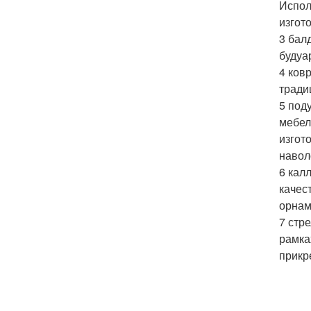
Испол
изгот
3 бал
будуа
4 ков
тради
5 под
мебел
изгот
навол
6 кал
качес
орнам
7 стр
рамка
прикр