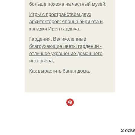
больше похожа на частный музей.
Игры с пространством двух
архитекторов: японца эири ота и
канадки Ирен гардпуа.
Гардения. Великолепные
благоухающие цветы гардении -
отличное украшение домашнего
интерьера.
Как вырастить банан дома.
2 осв