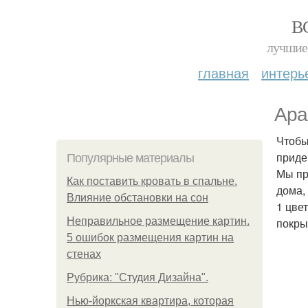
В
лучшие 
главная
интерь
Ара
Чтобы
приде
Популярные материалы
Мы пр
Как поставить кровать в спальне.
дома,
Влияние обстановки на сон
1 цве
Неправильное размещение картин.
покры
5 ошибок размещения картин на
стенах
Рубрика: "Студия Дизайна".
Нью-йоркская квартира, которая