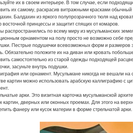
ьзуйте их в своем интерьере. В том случае, если подходящ
овить их самому, раскрасив витражными красками обычный
дахин. Балдахин из яркого полупрозрачного тюля над кров
р восточной принцессы и защитит спящих от комаров.
ры распространились по всему миру из мусульманских земел
ционным орнаментом на полу просто не возможно себе пре
ушки. Пестрые подушечки всевозможных форм и размеров 
ь. Обязательно положите их на диван или кровать побольш
овить самостоятельно из старой одежды подходящей расцвет
очки, засуньте внутрь подушки.
лиграфия или орнамент. Мусульмане никогда не вешали на 
тве картин можно использовать арабскую каллиграфию с ци
ент.
ельчатые арки. Это визитная карточка мусульманской архите
х картин, дверных или оконных проемах. Для этого на вер
епить фанеру или кусок материи в форме стрельчатой арки.