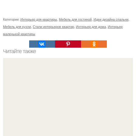
Категории:
Интерьер для квартиры
,
Мебель для гостиной
,
Идеи дизайна спальни
,
Мебель для кухни
,
Стили интерьеров квартир
,
Интерьер для дома
,
Интерьер
маленькой квартиры
Читайте также
Советские мебельные стенки названия. Вещи века:
советские стенки 80-х.