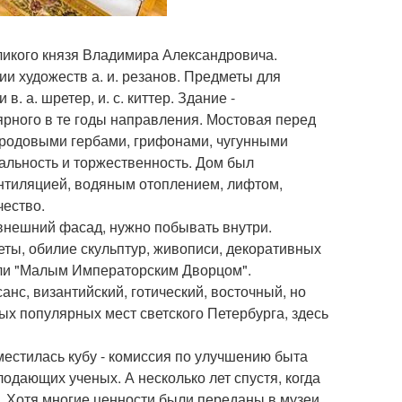
ликого князя Владимира Александровича.
и художеств а. и. резанов. Предметы для
 а. шретер, и. с. киттер. Здание -
ярного в те годы направления. Мостовая перед
родовыми гербами, грифонами, чугунными
альность и торжественность. Дом был
ентиляцией, водяным отоплением, лифтом,
чество.
 внешний фасад, нужно побывать внутри.
ты, обилие скульптур, живописи, декоративных
вали "Малым Императорским Дворцом".
анс, византийский, готический, восточный, но
ых популярных мест светского Петербурга, здесь
местилась кубу - комиссия по улучшению быта
одающих ученых. А несколько лет спустя, когда
. Хотя многие ценности были переданы в музеи,