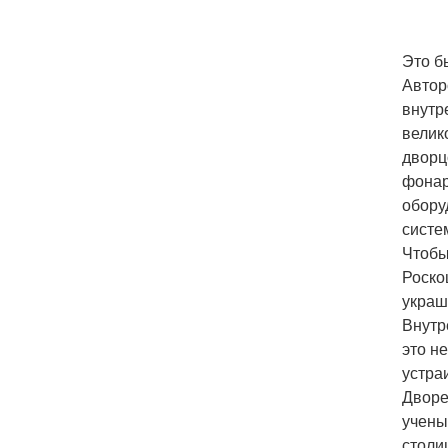
Это б
Автор
внутр
велик
дворц
фонар
обору
систе
Чтобы
Роско
украш
Внутр
это н
устра
Дворе
учены
столи