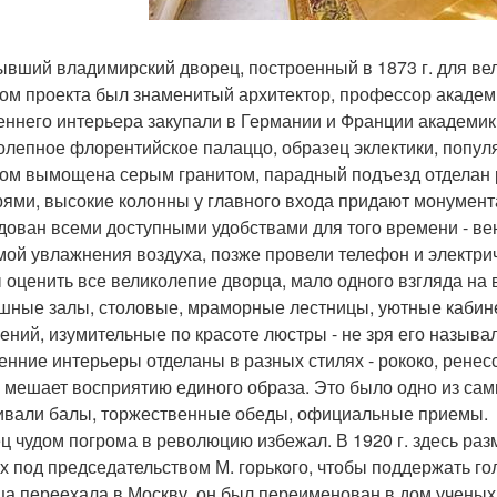
ывший владимирский дворец, построенный в 1873 г. для ве
ом проекта был знаменитый архитектор, профессор академи
еннего интерьера закупали в Германии и Франции академики в.
олепное флорентийское палаццо, образец эклектики, попул
ом вымощена серым гранитом, парадный подъезд отделан 
ями, высокие колонны у главного входа придают монумент
дован всеми доступными удобствами для того времени - в
мой увлажнения воздуха, позже провели телефон и электри
 оценить все великолепие дворца, мало одного взгляда на
шные залы, столовые, мраморные лестницы, уютные кабине
ений, изумительные по красоте люстры - не зря его назы
енние интерьеры отделаны в разных стилях - рококо, ренесс
е мешает восприятию единого образа. Это было одно из сам
ивали балы, торжественные обеды, официальные приемы.
ц чудом погрома в революцию избежал. В 1920 г. здесь раз
х под председательством М. горького, чтобы поддержать гол
ца переехала в Москву, он был переименован в дом ученых