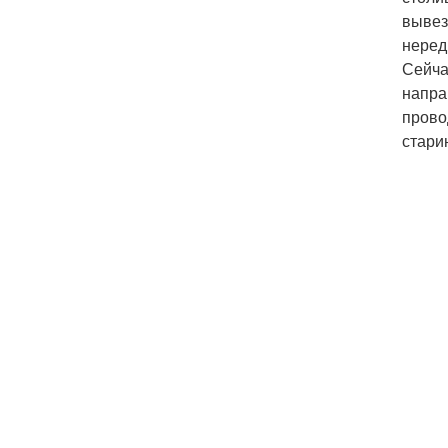
вывез
неред
Сейча
напра
прово
стари