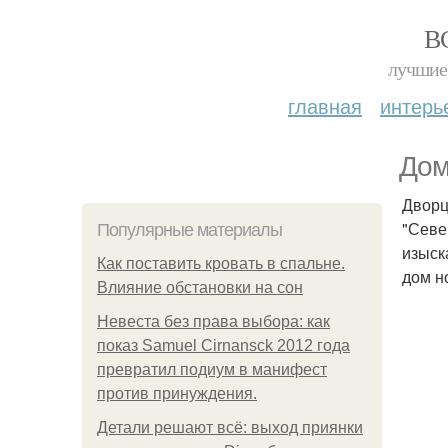
В
лучшие 
главная
интерь
Дом
Дворц
"Севе
Популярные материалы
изыск
Как поставить кровать в спальне.
дом н
Влияние обстановки на сон
Невеста без права выбора: как
показ Samuel Cirnansck 2012 года
превратил подиум в манифест
против принуждения.
Детали решают всё: выход приянки