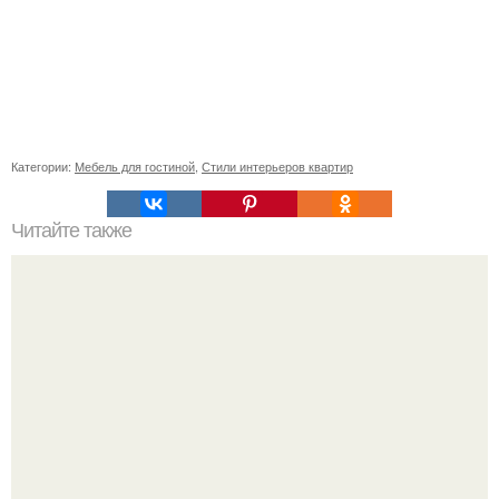
Категории:
Мебель для гостиной
,
Стили интерьеров квартир
Читайте также
Остатки обоев. 10 вариантов применения в декоре.