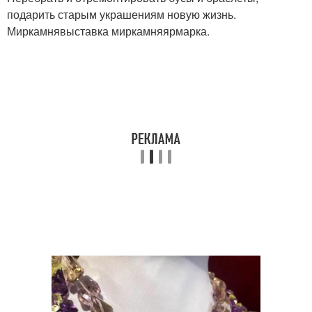
подарить старым украшениям новую жизнь.
Миркамнявыставка миркамняярмарка.