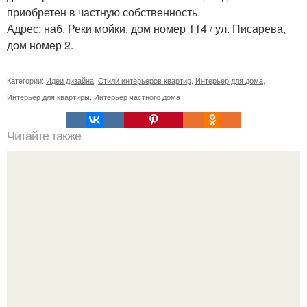
приобретен в частную собственность.
Адрес: наб. Реки мойки, дом номер 114 / ул. Писарева,
дом номер 2.
Категории:
Идеи дизайна
,
Стили интерьеров квартир
,
Интерьер для дома
,
Интерьер для квартиры
,
Интерьер частного дома
Читайте также
20 причин, почему не надо заводить мейн - куна.