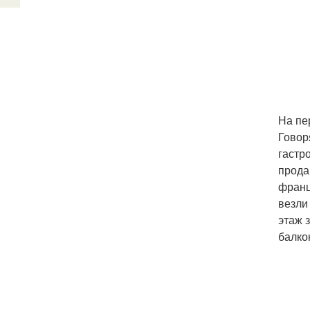
На пе
Говор
гастр
прода
франц
везли
этаж 
балко