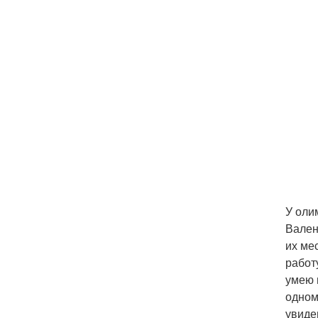
У оли
Вален
их ме
работ
умею 
одном
увиде