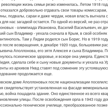
 революции жизнь семьи резко изменилась. Летом 1918 год
 отказался добровольно отдавать свои товары комиссарам, и
ины, подвалы, сараи и даже чердак, новая власть выгнала 
а для нас загадкой остается. По одной из версий, не раз от
оновых - олимпиада Ивановна, Василий Васильевич, их д
ий сын Владимир - уехала сначала в Крым, в свой особняк 
антинополь. Там у Лидии родился сын Борис. Но в 1919 год
е после возвращения, в декабре 1920 года, большевики ра
ьевича Аполлонова, его зятя Алексея и сына Владимира. 
нулось психическое здоровье, и вскоре она умерла. Един
Лидия, сделала себе и сыну новые документы и уехала на 
енты из архивов Нквд ставят под сомнение эту устоявшуюся
едование продолжается еще.
овском доме Аполлоновых после национализации поселился
ня свидетельствует установленная на фасаде мемориальная 
ью, война пощадила здание. Оно единственное из всего кв
ановлении улицы. После освобождения орла в 1943 году до
ссионально-техническое училище, преобразованное позже 