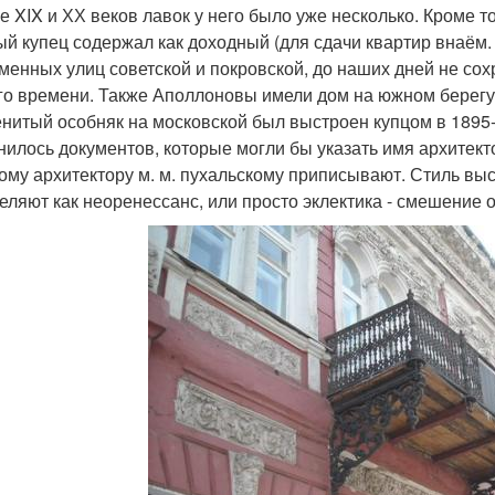
е XIX и ХХ веков лавок у него было уже несколько. Кроме то
ый купец содержал как доходный (для сдачи квартир внаём.
менных улиц советской и покровской, до наших дней не сох
го времени. Также Аполлоновы имели дом на южном берегу
нитый особняк на московской был выстроен купцом в 1895-
нилось документов, которые могли бы указать имя архитек
ому архитектору м. м. пухальскому приписывают. Стиль вы
еляют как неоренессанс, или просто эклектика - смешение 