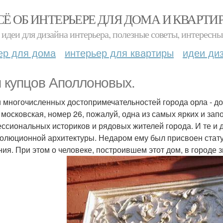
СЁ ОБ ИНТЕРЬЕРЕ ДЛЯ ДОМА И КВАРТИ
идеи для дизайна интерьера, полезные советы, интересны
ер для дома
интерьер для квартиры
идеи ди
 купцов Аполлоновых.
 многочисленных достопримечательностей города орла - д
 московская, номер 26, пожалуй, одна из самых ярких и з
ссиональных историков и рядовых жителей города. И те и
олюционной архитектуры. Недаром ему был присвоен стат
ния. При этом о человеке, построившем этот дом, в городе 