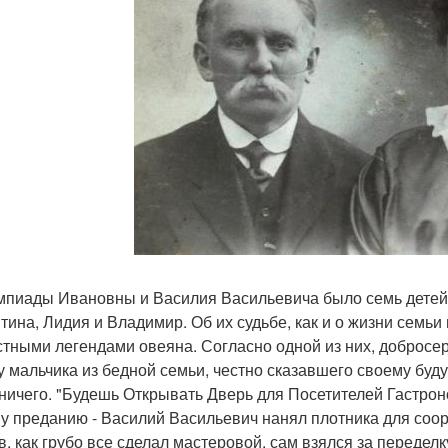
мпиады Ивановны и Василия Васильевича было семь детей:
тина, Лидия и Владимир. Об их судьбе, как и о жизни семьи
стными легендами овеяна. Согласно одной из них, добросе
у мальчика из бедной семьи, честно сказавшего своему буд
ничего. "Будешь Открывать Дверь для Посетителей Гастроном
у преданию - Василий Васильевич нанял плотника для соор
в, как грубо все сделал мастеровой, сам взялся за передел