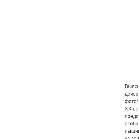
Выясн
дочер
фотог
ХХ ве
предс
особн
пышны
из до