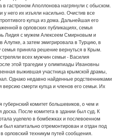
а в гастроном Аполлонова нагрянули с обыском.
 у него их изъяли насильно. Очистив все
строптивого купца из дома. Дальнейшая его
раженной в орловских публикациях, семья
очь Лидия с мужем Алексеем Смирновым и
в Алупке, а затем эмигрировала в Турцию, в
у семья приняла решение вернуться в Крым.
сстреляли всех мужчин семьи - Василия
После этой трагедии у олимпиады Ивановны
ственная выжившая участница крымской драмы,
Урал. Однако недавно найденные родственниками
 версию смерти купца и членов его семьи. Их
 губернский комитет большевиков, о чем и
доска. После комитета в здании был суд. К
артала уцелело в бомбежках и послевоенном
м был капитально отремонтирован и отдан под
в орловский техникум путей сообщения.