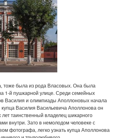
, тоже была из рода Власовых. Она была
а 1-й пушкарной улице. Среди семейных
гов Василия и олимпиады Аполлоновых начала
и купца Василия Васильевича Аполлонова он
их лет таинственный владелец шикарного
ми внутри. Зато в немолодом человеке с
ом фотографа, легко узнать купца Аполлонова
зывчивого и трудолюбивого.