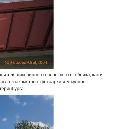
роителя диковинного орловского особняка, как и
могло знакомство с фотоархивом купцов
теринбурга.