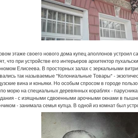
рвом этаже своего нового дома купец аполлонов устроил са
ят, что при устройстве его интерьеров архитектор пухаль
ономом Елисеева. В просторных залах с зеркальными витри
вались так называемые "Колониальные Товары" - экзотичес
узские вина и коньяки. Но особым спросом в городе пользо
 по морю на специальных деревянных кораблях - парусниках
здания - с изящными сдвоенными арочными окнами в пыш
нчиком - занимала семья купца. В одной из комнат был уст