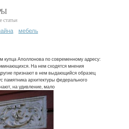
РЫ
е статьи
зайна
мебель
ом купца Аполлонова по современному адресу:
апоминающихся. На нем сходятся мнения
 другие признают в нем выдающийся образец
ус памятника архитектуры федерального
знают, на удивление, мало