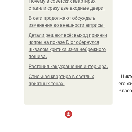
Почему в советских квартирах
ставили сразу две входные двери.
В сети продолжают обсуждать
изменения во внешности актрисы.
Детали решают всё: выход приянки
чопры на показе Dior обернулся
шквалом критики из-за небрежного
пошива.
Растения как украшения интерьера.
. Ник
Стильная квартира в светлых
его ж
приятных тонах.
Власо