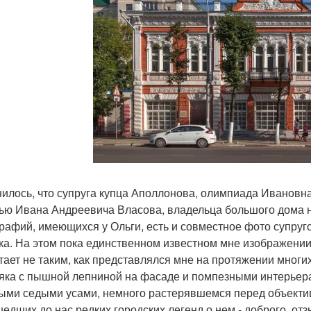
илось, что супруга купца Аполлонова, олимпиада Ивановна
ью Ивана Андреевича Власова, владельца большого дома н
рафий, имеющихся у Ольги, есть и совместное фото супру
ка. На этом пока единственном известном мне изображени
тает не таким, как представлялся мне на протяжении мног
яка с пышной лепниной на фасаде и помпезными интерьера
ми седыми усами, немного растерявшемся перед объектив
шедших до нас редких городских легенд о нем - доброго, от