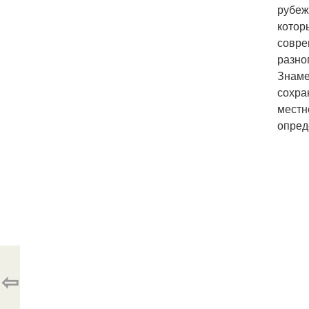
рубеж
котор
совре
разно
Знаме
сохра
местн
опред
⇦