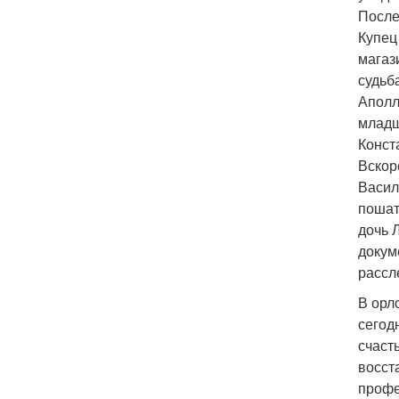
После
Купец
магаз
судьб
Аполл
младш
Конст
Вскор
Васил
пошат
дочь 
докум
рассл
В орл
сегод
счаст
восст
профе