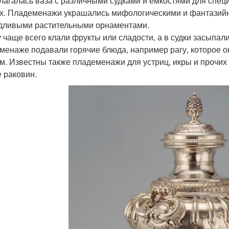
лагалась ваза с различными судками и емкостями для специ
х. Пладеменажи украшались мифологическими и фантазий
дливыми растительными орнаментами.
у чаще всего клали фрукты или сладости, а в судки засыпал
менаже подавали горячие блюда, например рагу, которое ок
м. Известны также пладеменажи для устриц, икры и прочих 
е раковин.