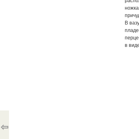
распо
ножка
причу
В ваз
пладе
перце
в вид
⇦