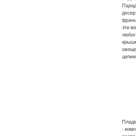
Парад
десер
франц
эти м
любог
крышк
овоще
целик
Пладе
- ком