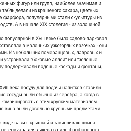
женных фигур или групп, наиболее значимая и
е табль делали из крашеного сахара, цветных
пе фарфора, популярными стали скульптуры из
дств. А в начале XIX столетия - из золоченой
о популярной в Xviii веке была садово-парковая
ставляли в маленьких узкогорлых вазочках - они
тами. Из небольших померанцевых, лавровых и
и устраивали "боковые аллеи" или "зеленые
ему поддерживали водяные каскады и фонтаны,
viii века посуду для подачи напитков ставили
ие сосуды были обычно из серебра, а когда в
и комбинировать с этим хрупким материалом.
ля вина были довольно крупными предметами,
 в виде вазы с крышкой и завинчивающимся
 у резервуара для ликера в виде фарфорового