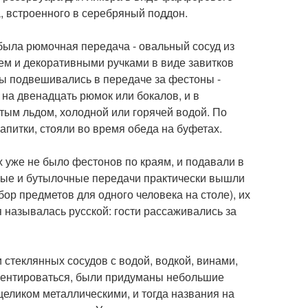
а, встроенного в серебряный поддон.
 была рюмочная передача - овальный сосуд из
м и декоративными ручками в виде завитков
ы подвешивались в передаче за фестоны -
на двенадцать рюмок или бокалов, и в
отым льдом, холодной или горячей водой. По
напитки, стояли во время обеда на буфетах.
 уже не было фестонов по краям, и подавали в
чные и бутылочные передачи практически вышли
абор предметов для одного человека на столе), их
 называлась русской: гости рассаживались за
и стеклянных сосудов с водой, водкой, винами,
иентироваться, были придуманы небольшие
 целиком металлическими, и тогда названия на