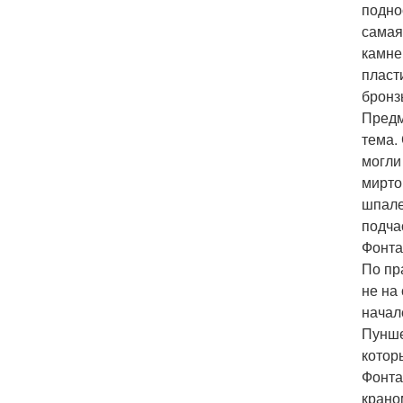
подно
самая
камне
пласт
бронз
Предм
тема.
могли
мирто
шпале
подча
Фонта
По пр
не на
начал
Пунше
котор
Фонта
крано