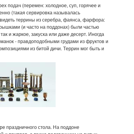
ех подач (перемен: холодное, суп, горячее и
енно (такая сервировка называлась
видеть террины из серебра, фаянса, фарфора:
рышками (и часто на поддонах) были частью
 так и жаркое, закуска или даже десерт. Иногда
манок - правдоподобными грудами из фруктов и
омпозициями из битой дичи. Террин мог быть и
тре праздничного стола. На поддоне