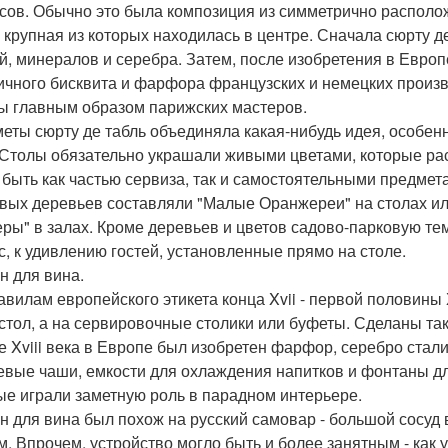
сов. Обычно это была композиция из симметрично располо
 крупная из которых находилась в центре. Сначала сюрту д
й, минералов и серебра. Затем, после изобретения в Евро
ичного бисквита и фарфора французских и немецких произво
ы главным образом парижских мастеров.
еты сюрту де табль объединяла какая-нибудь идея, особенн
 Столы обязательно украшали живыми цветами, которые рас
 быть как частью сервиза, так и самостоятельными предме
вых деревьев составляли "Малые Оранжереи" на столах ил
ры" в залах. Кроме деревьев и цветов садово-парковую т
с, к удивлению гостей, установленные прямо на столе.
н для вина.
авилам европейского этикета конца Xvii - первой половины X
 стол, а на сервировочные столики или буфеты. Сделаны так
е Xviii века в Европе был изобретен фарфор, серебро стал
вые чаши, емкости для охлаждения напитков и фонтаны д
ые играли заметную роль в парадном интерьере.
н для вина был похож на русский самовар - большой сосуд
м. Впрочем, устройство могло быть и более занятным - как