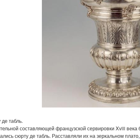
 де табль.
тельной составляющей французской сервировки Xviii века 
ались сюрту де табль. Расставляли их на зеркальном плато,