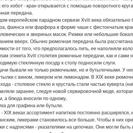
: его хобот - кран открывается с помощью поворотного круг
ная передача.
дом европейском парадном сервизе Xviii века обязательно
ра, фаянса или фарфора в форме чаши с фестончатым крае
еловеческих и звериных масок. Рюмки или небольшие бокал
анием вверх. Обычно рюмочная передача была рассчитана 
имости от того, что предполагалось пить, ее наполняли кол
лам этикета Xviii столетия рюмочные передачи, как и сами 
одимую стеклянную посуду к столу подносили слуги.
ачи бывали не только рюмочными, но и бутылочными. У них
утылки с вином, ликером или лимонадом. В XIX веке рюмо
ихода - столовое стекло и хрусталь стали частью куверта (н
авляли заранее, следуя новой сервировочной моде, которая
м, а блюда вносили по одному.
тка для графина или бутыли.
ii - XIX веках ассортимент напитков постоянно расширялся, 
нским, ликерами становилось все больше. Чтобы в них ор
тки с надписями - указателями на цепочках. Они могли быть