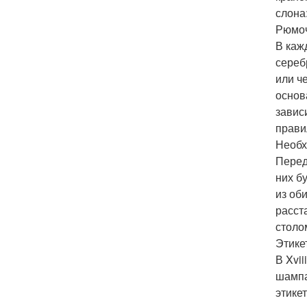
слона
Рюмоч
В каж
сереб
или ч
основ
завис
прави
Необх
Перед
них б
из об
расст
столо
Этике
В Xvi
шампа
этике