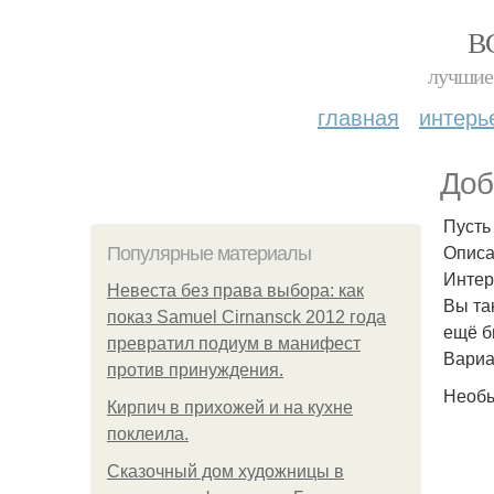
В
лучшие 
главная
интерь
Доб
Пусть
Описа
Популярные материалы
Интер
Невеста без права выбора: как
Вы та
показ Samuel Cirnansck 2012 года
ещё б
превратил подиум в манифест
Вариа
против принуждения.
Необы
Кирпич в прихожей и на кухне
поклеила.
Сказочный дом художницы в