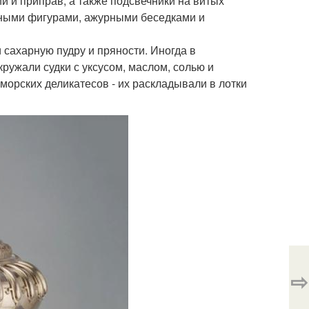
й и приправ, а также подсвечники на витых
ными фигурами, ажурными беседками и
и сахарную пудру и пряности. Иногда в
ружали судки с уксусом, маслом, солью и
морских деликатесов - их раскладывали в лотки
⇨