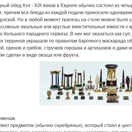
ный обед Xvii - XIX веков в Европе обычно состоял из четыр
т, причем все блюда из каждой подачи приносили одноврем
узской. Но в любой момент трапезы на столе можно было у
ассивные овальные или круглые вместительные емкости c к
о большого парадного сервиза. В них мог оказаться как суп,
и терринов украшали по правилам барочного маскарада об
й, орехов и грибов, стручков горошка и артишоков и даже к
ом сделан в виде овоща или фрукта.
менаж.
плект предметов (обычно серебряных), который стоял в цен