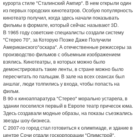
курорта стиле "Сталинский Ампир". В нем открыли один
из первых городских кинотеатров. Особую популярность
кинотеатр получил, когда здесь начали показывать
фильмы в формате, который сейчас называют 3D.
В 1965 году советские специалисты создали систему
"Стерео 70", за Которую Позже Даже Получили
Американского"оскара". А отечественные режиссеры за
производство фильмов с объемным изображением
взялись. Кинотеатры, в которых можно было
демонстрировать такие ленты, в стране можно было
пересчитать по пальцам. В зале на всех сеансах был
аншлаг, люди толпились у входа, чтобы попасть на
фильм.
В 90-х киноаппаратура "Стерео" морально устарела, в
здании поселился первый в Европе театр причесок юма.
Здесь создавали модные образы, на показы съезжались
звезды шоу-бизнеса.
С 2007-го город стал готовиться к олимпиаде, и здание в
центре Сочи отдали госкорпорации "Олимстрой".