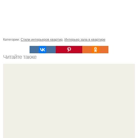
Категории:
Стили интерьеров квартир
,
Интерьер зала в квартире
Читайте также
Необычные идеи трансформации ненужного старья в
полезные и креативные вещицы для дома.