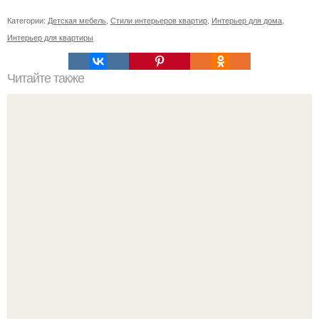
Категории:
Детская мебель
,
Стили интерьеров квартир
,
Интерьер для дома
,
Интерьер для квартиры
Читайте также
Необычные идеи трансформации ненужного старья в
полезные и креативные вещицы для дома.